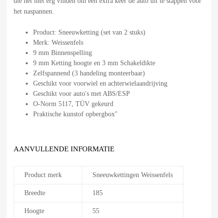
die het niet erg vinden om een extra keer de auto uit te stappen voor
het naspannen.
Product: Sneeuwketting (set van 2 stuks)
Merk: Weissenfels
9 mm Binnenspelling
9 mm Ketting hoogte en 3 mm Schakeldikte
Zelfspannend (3 handeling monteerbaar)
Geschikt voor voorwiel en achterwielaandrijving
Geschikt voor auto's met ABS/ESP
O-Norm 5117, TÜV gekeurd
Praktische kunstof opbergbox"
AANVULLENDE INFORMATIE
Product merk
Sneeuwkettingen Weissenfels
Breedte
185
Hoogte
55