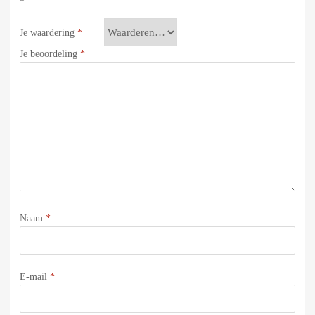
Je waardering
*
Je beoordeling
*
Naam
*
E-mail
*