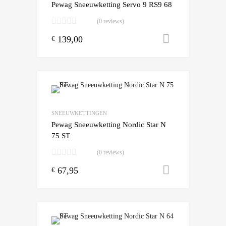
Pewag Sneeuwketting Servo 9 RS9 68
(0 reviews)
139,00
Toevoegen
€
Add to Wishlist
Add to Compare
SNEEUWKETTINGEN
Pewag Sneeuwketting Nordic Star N
75 ST
(0 reviews)
67,95
Toevoegen
€
Add to Wishlist