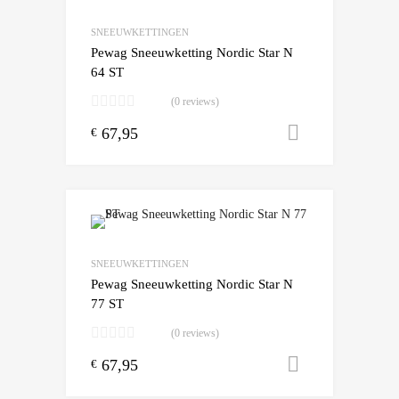
Add to Compare
SNEEUWKETTINGEN
Pewag Sneeuwketting Nordic Star N
64 ST
(0 reviews)
67,95
Toevoegen
€
Add to Wishlist
Add to Compare
SNEEUWKETTINGEN
Pewag Sneeuwketting Nordic Star N
77 ST
(0 reviews)
67,95
Toevoegen
€