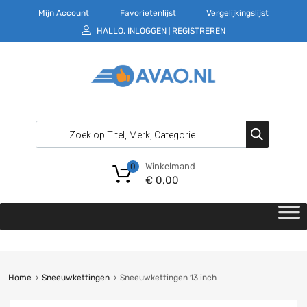
Mijn Account
Favorietenlijst
Vergelijkingslijst
HALLO.
INLOGGEN
REGISTREREN
|
Winkelmand
0
€
0,00
Home
Sneeuwkettingen
Sneeuwkettingen 13 inch