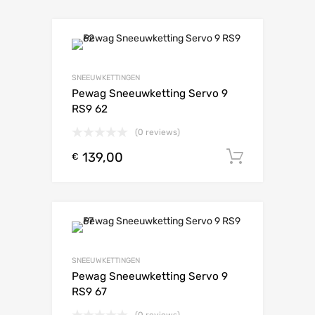
SNEEUWKETTINGEN
Pewag Sneeuwketting Servo 9
RS9 62
(0 reviews)
139,00
Toevoeg
€
SNEEUWKETTINGEN
Pewag Sneeuwketting Servo 9
RS9 67
(0 reviews)