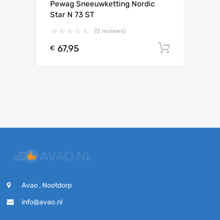
Pewag Sneeuwketting Nordic
Star N 73 ST
(0 reviews)
67,95
Toevoeg
€
Avao , Nootdorp
info@avao.nl