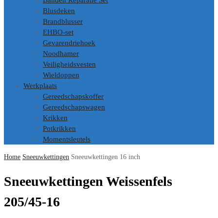
Banden Reparatie Set
Blusdeken
Brandblusser
EHBO-set
Gevarendriehoek
Noodhamer
Veiligheidsvesten
Wieldoppen
Werkplaats
Gereedschapskoffer
Gereedschapswagen
Krikken
Potkrikken
Momentsleutels
Home
Sneeuwkettingen
Sneeuwkettingen 16 inch
Sneeuwkettingen Weissenfels
205/45-16