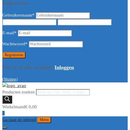
Registreren
Gebruikersnaam
*
E-mail
*
Wachtwoord
*
Heb je al een account?
Inloggen
(Sluiten)
Producten zoeken
Winkelmand
€
0,00
0
Ga naar de inhoud
Menu