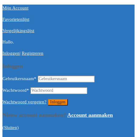
Mijn Account
Favorietenlijst
Vergelijkingslijst
Hallo.
Inloggen
|
Registreren
Inloggen
Gebruikersnaam
*
Wachtwoord
*
Wachtwoord vergeten?
Nieuw account aanmaken?
Account aanmaken
(Sluiten)