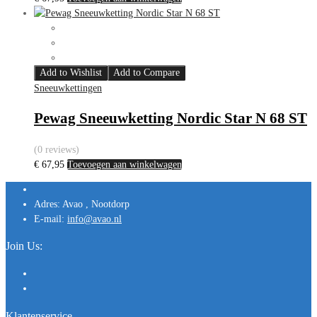
Add to Wishlist
Add to Compare
Sneeuwkettingen
Pewag Sneeuwketting Nordic Star N 68 ST
(0 reviews)
€
67,95
Toevoegen aan winkelwagen
Adres:
Avao , Nootdorp
E-mail:
info@avao.nl
Join Us:
Klantenservice