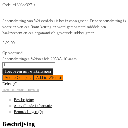
Code:
c1308cc3271f
Sneeuwketting van Weissenfels uit het instapsegment. Deze sneeuwketting is
voorzien van een 9mm ketting en word gemonteerd middels een
haaksysteem en een ergonomisch gevormde rubber greep
€
89,00
Op voorraad
Sneeuwkettingen Weissenfels 205/45-16 aantal
Toevoegen aan winkelwagen
Add to Compare
Add to Wishlist
Delen (0)
Totaal: 0
Totaal: 0
Totaal: 0
Beschrijving
Aanvullende informatie
Beoordelingen (0)
Beschrijving