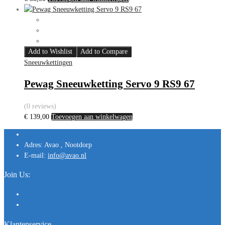
Add to Wishlist
Add to Compare
Sneeuwkettingen
Pewag Sneeuwketting Servo 9 RS9 67
(0 reviews)
€
139,00
Toevoegen aan winkelwagen
Adres:
Avao , Nootdorp
E-mail:
info@avao.nl
Join Us:
Klantenservice