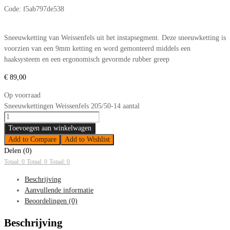
Code:
f5ab797de538
Sneeuwketting van Weissenfels uit het instapsegment. Deze sneeuwketting is
voorzien van een 9mm ketting en word gemonteerd middels een
haaksysteem en een ergonomisch gevormde rubber greep
€
89,00
Op voorraad
Sneeuwkettingen Weissenfels 205/50-14 aantal
Toevoegen aan winkelwagen
Add to Compare
Add to Wishlist
Delen (0)
Totaal: 0
Totaal: 0
Totaal: 0
Beschrijving
Aanvullende informatie
Beoordelingen (0)
Beschrijving