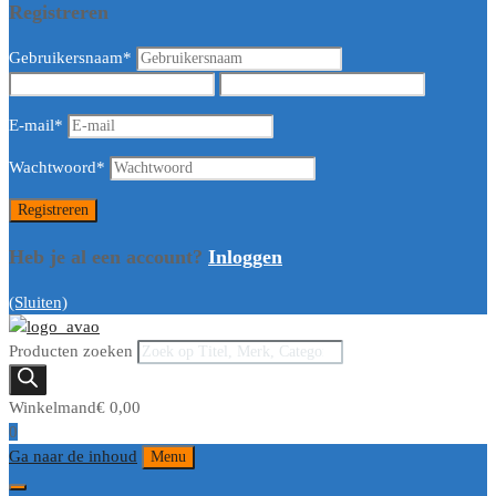
Registreren
Gebruikersnaam
*
E-mail
*
Wachtwoord
*
Heb je al een account?
Inloggen
(Sluiten)
Producten zoeken
Winkelmand
€
0,00
0
Ga naar de inhoud
Menu