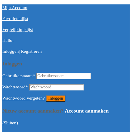
Mijn Account
Favorietenlijst
Vergelijkingslijst
Hallo.
Inloggen
|
Registreren
Inloggen
Gebruikersnaam
*
Wachtwoord
*
Wachtwoord vergeten?
Nieuw account aanmaken?
Account aanmaken
(Sluiten)