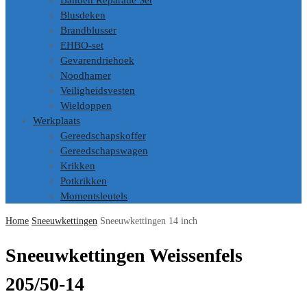
Banden Reparatie Set
Blusdeken
Brandblusser
EHBO-set
Gevarendriehoek
Noodhamer
Veiligheidsvesten
Wieldoppen
Werkplaats
Gereedschapskoffer
Gereedschapswagen
Krikken
Potkrikken
Momentsleutels
Home
Sneeuwkettingen
Sneeuwkettingen 14 inch
Sneeuwkettingen Weissenfels
205/50-14