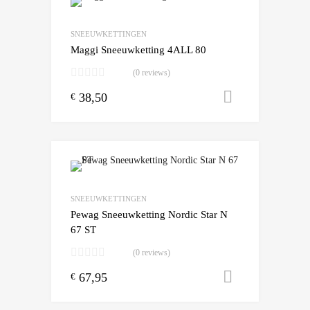
Add to Wishlist
Add to Compare
SNEEUWKETTINGEN
Maggi Sneeuwketting 4ALL 80
(0 reviews)
38,50
Toevoegen
€
Add to Wishlist
Add to Compare
SNEEUWKETTINGEN
Pewag Sneeuwketting Nordic Star N
67 ST
(0 reviews)
67,95
Toevoegen
€