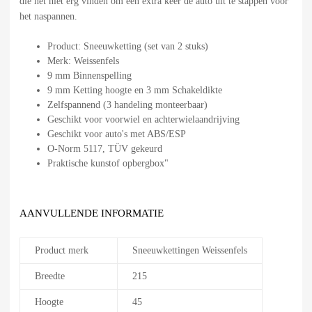
die het niet erg vinden om een extra keer de auto uit te stappen voor
het naspannen.
Product: Sneeuwketting (set van 2 stuks)
Merk: Weissenfels
9 mm Binnenspelling
9 mm Ketting hoogte en 3 mm Schakeldikte
Zelfspannend (3 handeling monteerbaar)
Geschikt voor voorwiel en achterwielaandrijving
Geschikt voor auto's met ABS/ESP
O-Norm 5117, TÜV gekeurd
Praktische kunstof opbergbox"
AANVULLENDE INFORMATIE
Product merk
Sneeuwkettingen Weissenfels
Breedte
215
Hoogte
45