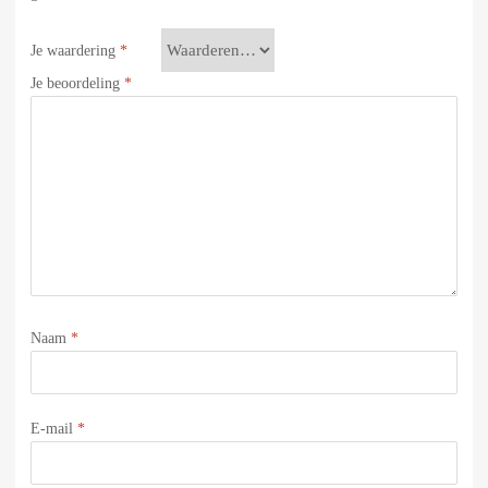
Je waardering
*
Je beoordeling
*
Naam
*
E-mail
*