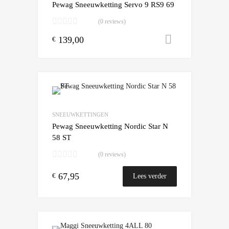
Pewag Sneeuwketting Servo 9 RS9 69
(0 reviews)
139,00
Toevoegen
€
Add to Wishlist
Add to Compare
SNEEUWKETTINGEN
Pewag Sneeuwketting Nordic Star N
58 ST
(0 reviews)
67,95
€
Lees verder