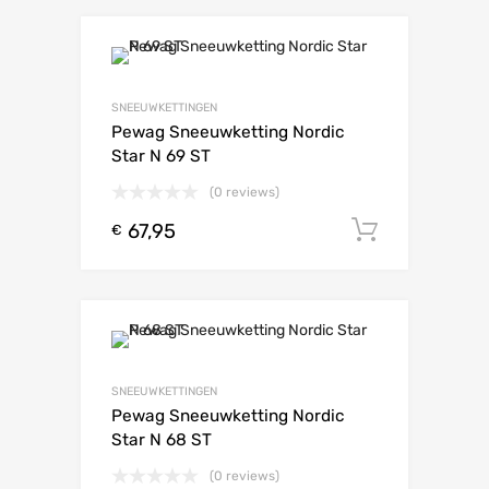
SNEEUWKETTINGEN
Pewag Sneeuwketting Nordic
Star N 69 ST
(0 reviews)
67,95
Toevoeg
€
SNEEUWKETTINGEN
Pewag Sneeuwketting Nordic
Star N 68 ST
(0 reviews)