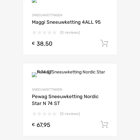
SNEEUWKETTINGEN
Maggi Sneeuwketting 4ALL 95
(0 reviews)
38,50
Toevoeg
€
SNEEUWKETTINGEN
Pewag Sneeuwketting Nordic
Star N 74 ST
(0 reviews)
67,95
Toevoeg
€