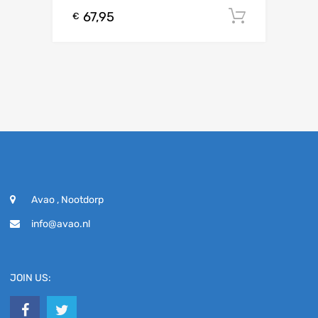
67,95
Toevoeg
€
Avao , Nootdorp
info@avao.nl
JOIN US: