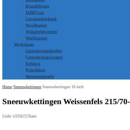
Brandblusser
EHBO-set
Gevarendriehoek
Noodhamer
Veiligheidsvesten
Wieldoppen
Werkplaats
Gereedschapskoffer
Gereedschapswagen
Krikken
Potkrikken
Momentsleutels
Home
Sneeuwkettingen
Sneeuwkettingen 16 inch
Sneeuwkettingen Weissenfels 215/70
Code:
e335b7276aee