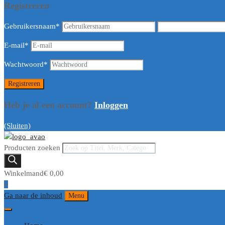
Registreren
Gebruikersnaam
*
E-mail
*
Wachtwoord
*
Heb je al een account?
Inloggen
(Sluiten)
Producten zoeken
Winkelmand
€
0,00
0
Ga naar de inhoud
Menu