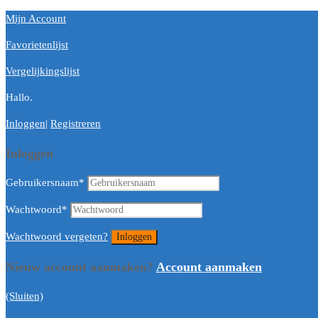
Mijn Account
Favorietenlijst
Vergelijkingslijst
Hallo.
Inloggen
|
Registreren
Inloggen
Gebruikersnaam
*
Wachtwoord
*
Wachtwoord vergeten?
Nieuw account aanmaken?
Account aanmaken
(Sluiten)