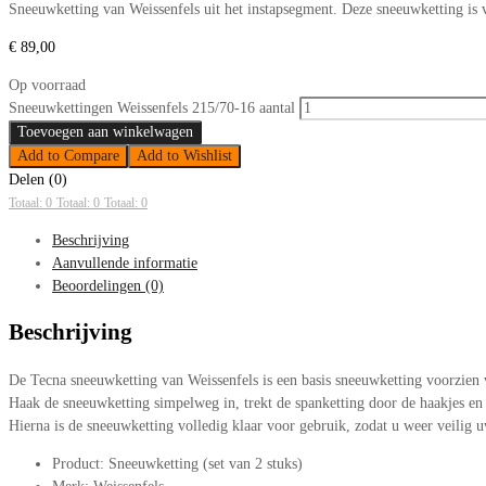
Sneeuwketting van Weissenfels uit het instapsegment. Deze sneeuwketting i
€
89,00
Op voorraad
Sneeuwkettingen Weissenfels 215/70-16 aantal
Toevoegen aan winkelwagen
Add to Compare
Add to Wishlist
Delen (0)
Totaal: 0
Totaal: 0
Totaal: 0
Beschrijving
Aanvullende informatie
Beoordelingen (0)
Beschrijving
De Tecna sneeuwketting van Weissenfels is een basis sneeuwketting voorzie
Haak de sneeuwketting simpelweg in, trekt de spanketting door de haakjes en 
Hierna is de sneeuwketting volledig klaar voor gebruik, zodat u weer veilig u
Product: Sneeuwketting (set van 2 stuks)