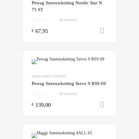
Pewag Sneeuwketting Nordic Star N
75 ST
(0 reviews)
67,95
Toevoegen
€
Add to Wishlist
Add to Compare
SNEEUWKETTINGEN
Pewag Sneeuwketting Servo 9 RS9 69
(0 reviews)
139,00
Toevoegen
€
Add to Wishlist