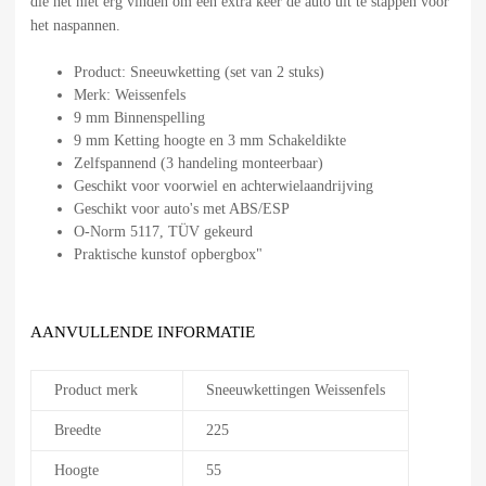
die het niet erg vinden om een extra keer de auto uit te stappen voor
het naspannen.
Product: Sneeuwketting (set van 2 stuks)
Merk: Weissenfels
9 mm Binnenspelling
9 mm Ketting hoogte en 3 mm Schakeldikte
Zelfspannend (3 handeling monteerbaar)
Geschikt voor voorwiel en achterwielaandrijving
Geschikt voor auto's met ABS/ESP
O-Norm 5117, TÜV gekeurd
Praktische kunstof opbergbox"
AANVULLENDE INFORMATIE
Product merk
Sneeuwkettingen Weissenfels
Breedte
225
Hoogte
55