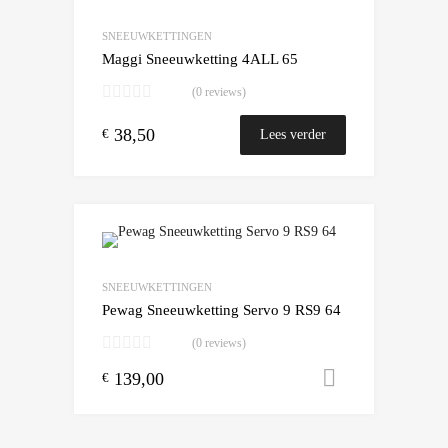
Add to Compare
SNEEUWKETTINGEN
Maggi Sneeuwketting 4ALL 65
(0 reviews)
38,50
€
Lees verder
Add to Wishlist
Add to Compare
SNEEUWKETTINGEN
Pewag Sneeuwketting Servo 9 RS9 64
(0 reviews)
139,00
Toevoegen
€