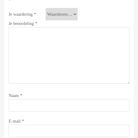
Je waardering
*
Je beoordeling
*
Naam
*
E-mail
*