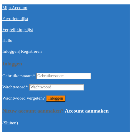
Mijn Account
Favorietenlijst
Vergelijkingslijst
Hallo.
Inloggen
|
Registreren
Inloggen
Gebruikersnaam
*
Wachtwoord
*
Wachtwoord vergeten?
Nieuw account aanmaken?
Account aanmaken
(Sluiten)