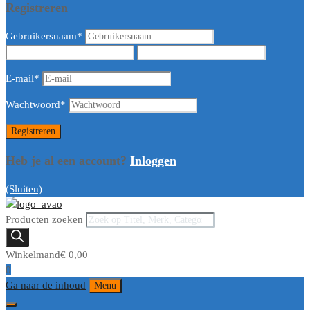
Registreren
Gebruikersnaam
*
E-mail
*
Wachtwoord
*
Heb je al een account?
Inloggen
(Sluiten)
Producten zoeken
Winkelmand
€
0,00
0
Ga naar de inhoud
Menu