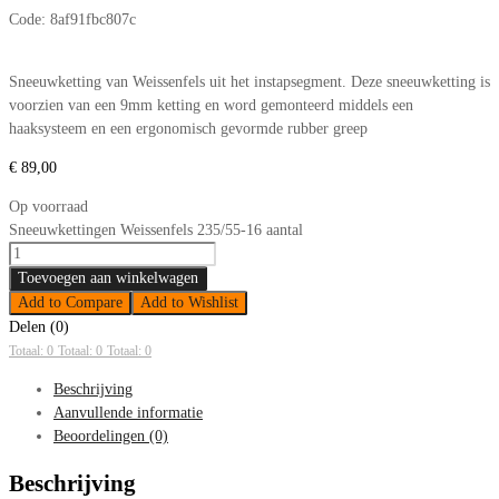
Code:
8af91fbc807c
Sneeuwketting van Weissenfels uit het instapsegment. Deze sneeuwketting is
voorzien van een 9mm ketting en word gemonteerd middels een
haaksysteem en een ergonomisch gevormde rubber greep
€
89,00
Op voorraad
Sneeuwkettingen Weissenfels 235/55-16 aantal
Toevoegen aan winkelwagen
Add to Compare
Add to Wishlist
Delen (0)
Totaal: 0
Totaal: 0
Totaal: 0
Beschrijving
Aanvullende informatie
Beoordelingen (0)
Beschrijving