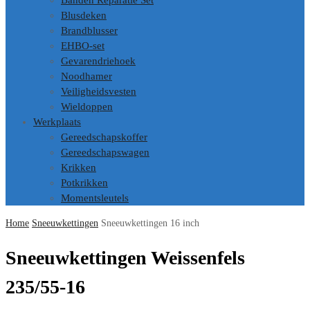
Banden Reparatie Set
Blusdeken
Brandblusser
EHBO-set
Gevarendriehoek
Noodhamer
Veiligheidsvesten
Wieldoppen
Werkplaats
Gereedschapskoffer
Gereedschapswagen
Krikken
Potkrikken
Momentsleutels
Home
Sneeuwkettingen
Sneeuwkettingen 16 inch
Sneeuwkettingen Weissenfels
235/55-16