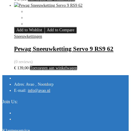
Add to Wishlist
Add to Compare
Sneeuwkettingen
Pewag Sneeuwketting Servo 9 RS9 62
(0 reviews)
€
139,00
Toevoegen aan winkelwagen
Adres:
Avao , Nootdorp
E-mail:
info@avao.nl
Join Us:
Klantenservice