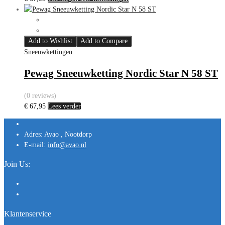
Add to Wishlist
Add to Compare
Sneeuwkettingen
Pewag Sneeuwketting Nordic Star N 58 ST
(0 reviews)
€
67,95
Lees verder
Adres:
Avao , Nootdorp
E-mail:
info@avao.nl
Join Us:
Klantenservice