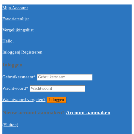
Mijn Account
Favorietenlijst
Vergelijkingslijst
Hallo.
Inloggen
|
Registreren
Inloggen
Gebruikersnaam
*
Wachtwoord
*
Wachtwoord vergeten?
Nieuw account aanmaken?
Account aanmaken
(Sluiten)