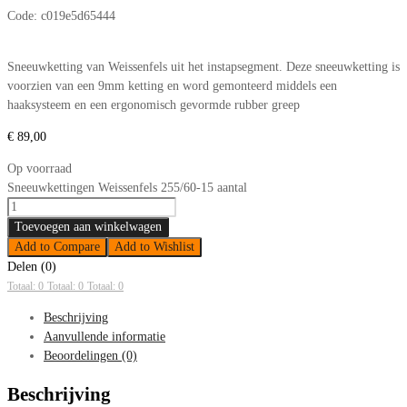
Code:
c019e5d65444
Sneeuwketting van Weissenfels uit het instapsegment. Deze sneeuwketting is
voorzien van een 9mm ketting en word gemonteerd middels een
haaksysteem en een ergonomisch gevormde rubber greep
€
89,00
Op voorraad
Sneeuwkettingen Weissenfels 255/60-15 aantal
Toevoegen aan winkelwagen
Add to Compare
Add to Wishlist
Delen (0)
Totaal: 0
Totaal: 0
Totaal: 0
Beschrijving
Aanvullende informatie
Beoordelingen (0)
Beschrijving