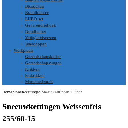
Banden Reparatie Set
Blusdeken
Brandblusser
EHBO-set
Gevarendriehoek
Noodhamer
Veiligheidsvesten
Wieldoppen
Werkplaats
Gereedschapskoffer
Gereedschapswagen
Krikken
Potkrikken
Momentsleutels
Home
Sneeuwkettingen
Sneeuwkettingen 15 inch
Sneeuwkettingen Weissenfels
255/60-15