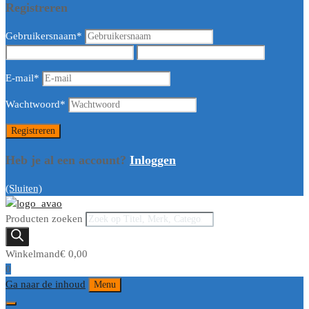
Registreren
Gebruikersnaam
*
E-mail
*
Wachtwoord
*
Heb je al een account?
Inloggen
(Sluiten)
Producten zoeken
Winkelmand
€
0,00
0
Ga naar de inhoud
Menu