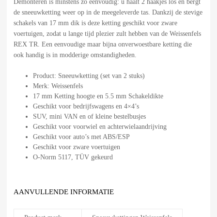
Demonteren is minstens zo eenvoudig: u haalt 2 haakjes los en bergt
de sneeuwketting weer op in de meegeleverde tas. Dankzij de stevige
schakels van 17 mm dik is deze ketting geschikt voor zware
voertuigen, zodat u lange tijd plezier zult hebben van de Weissenfels
REX TR. Een eenvoudige maar bijna onverwoestbare ketting die
ook handig is in modderige omstandigheden.
Product: Sneeuwketting (set van 2 stuks)
Merk: Weissenfels
17 mm Ketting hoogte en 5.5 mm Schakeldikte
Geschikt voor bedrijfswagens en 4×4’s
SUV, mini VAN en of kleine bestelbusjes
Geschikt voor voorwiel en achterwielaandrijving
Geschikt voor auto’s met ABS/ESP
Geschikt voor zware voertuigen
O-Norm 5117, TÜV gekeurd
AANVULLENDE INFORMATIE