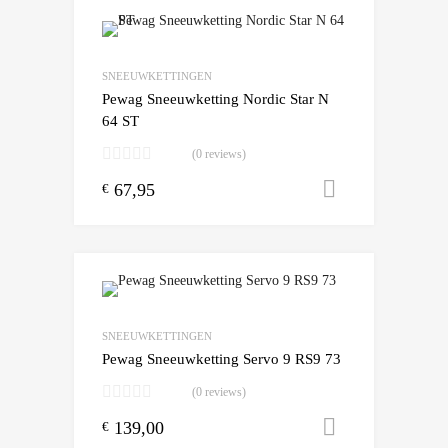
Add to Wishlist
Add to Compare
SNEEUWKETTINGEN
Pewag Sneeuwketting Nordic Star N
64 ST
(0 reviews)
67,95
Toevoegen
€
Add to Wishlist
Add to Compare
SNEEUWKETTINGEN
Pewag Sneeuwketting Servo 9 RS9 73
(0 reviews)
139,00
Toevoegen
€