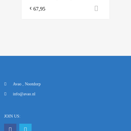
67,95
Toevoegen
€
Avao , Nootdorp
info@avao.nl
JOIN US: