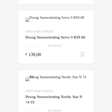
Add to Wishlist
Add to Compare
SNEEUWKETTINGEN
Pewag Sneeuwketting Servo 9 RS9 68
(0 reviews)
139,00
Toevoegen
€
Add to Wishlist
Add to Compare
SNEEUWKETTINGEN
Pewag Sneeuwketting Nordic Star N
74 ST
(0 reviews)