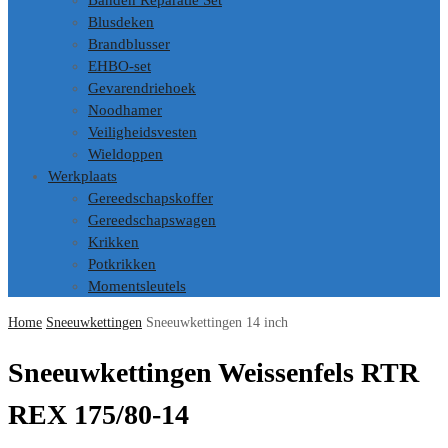
Banden Reparatie Set
Blusdeken
Brandblusser
EHBO-set
Gevarendriehoek
Noodhamer
Veiligheidsvesten
Wieldoppen
Werkplaats
Gereedschapskoffer
Gereedschapswagen
Krikken
Potkrikken
Momentsleutels
Home
Sneeuwkettingen
Sneeuwkettingen 14 inch
Sneeuwkettingen Weissenfels RTR
REX 175/80-14