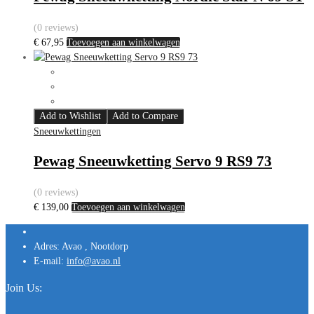
(0 reviews)
€
67,95
Toevoegen aan winkelwagen
Add to Wishlist
Add to Compare
Sneeuwkettingen
Pewag Sneeuwketting Servo 9 RS9 73
(0 reviews)
€
139,00
Toevoegen aan winkelwagen
Adres:
Avao , Nootdorp
E-mail:
info@avao.nl
Join Us: