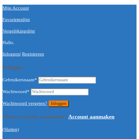
Mijn Account
Favorietenlijst
Vergelijkingslijst
Hallo.
Inloggen
|
Registreren
Inloggen
Gebruikersnaam
*
Wachtwoord
*
Wachtwoord vergeten?
Nieuw account aanmaken?
Account aanmaken
(Sluiten)