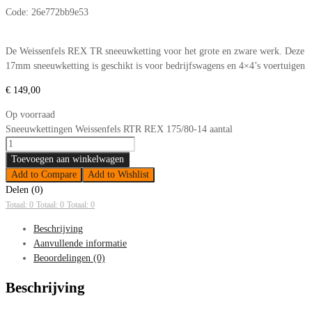
Code:
26e772bb9e53
De Weissenfels REX TR sneeuwketting voor het grote en zware werk. Deze
17mm sneeuwketting is geschikt is voor bedrijfswagens en 4×4’s voertuigen
€
149,00
Op voorraad
Sneeuwkettingen Weissenfels RTR REX 175/80-14 aantal
Toevoegen aan winkelwagen
Add to Compare
Add to Wishlist
Delen (0)
Totaal: 0
Totaal: 0
Totaal: 0
Beschrijving
Aanvullende informatie
Beoordelingen (0)
Beschrijving