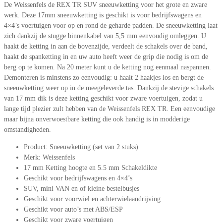
De Weissenfels de REX TR SUV sneeuwketting voor het grote en zware
werk. Deze 17mm sneeuwketting is geschikt is voor bedrijfswagens en
4×4’s voertuigen voor op en rond de geharde padden. De sneeuwketting laat
zich dankzij de stugge binnenkabel van 5,5 mm eenvoudig omleggen. U
haakt de ketting in aan de bovenzijde, verdeelt de schakels over de band,
haakt de spanketting in en uw auto heeft weer de grip die nodig is om de
berg op te komen. Na 20 meter kunt u de ketting nog eenmaal naspannen.
Demonteren is minstens zo eenvoudig: u haalt 2 haakjes los en bergt de
sneeuwketting weer op in de meegeleverde tas. Dankzij de stevige schakels
van 17 mm dik is deze ketting geschikt voor zware voertuigen, zodat u
lange tijd plezier zult hebben van de Weissenfels REX TR. Een eenvoudige
maar bijna onverwoestbare ketting die ook handig is in modderige
omstandigheden.
Product: Sneeuwketting (set van 2 stuks)
Merk: Weissenfels
17 mm Ketting hoogte en 5.5 mm Schakeldikte
Geschikt voor bedrijfswagens en 4×4’s
SUV, mini VAN en of kleine bestelbusjes
Geschikt voor voorwiel en achterwielaandrijving
Geschikt voor auto’s met ABS/ESP
Geschikt voor zware voertuigen