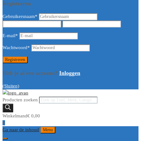
Registreren
Gebruikersnaam
*
E-mail
*
Wachtwoord
*
Heb je al een account?
Inloggen
(Sluiten)
Producten zoeken
Winkelmand
€
0,00
0
Ga naar de inhoud
Menu