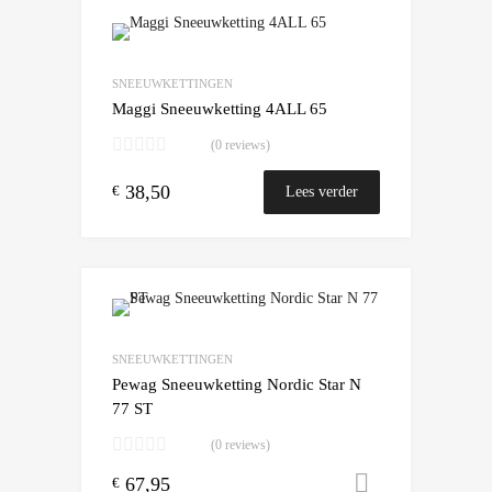
Add to Wishlist
Add to Compare
SNEEUWKETTINGEN
Maggi Sneeuwketting 4ALL 65
(0 reviews)
38,50
€
Lees verder
Add to Wishlist
Add to Compare
SNEEUWKETTINGEN
Pewag Sneeuwketting Nordic Star N
77 ST
(0 reviews)
67,95
Toevoegen
€