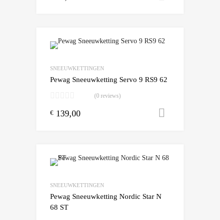
Add to Wishlist
Add to Compare
SNEEUWKETTINGEN
Pewag Sneeuwketting Servo 9 RS9 62
(0 reviews)
139,00
Toevoegen
€
Add to Wishlist
Add to Compare
SNEEUWKETTINGEN
Pewag Sneeuwketting Nordic Star N
68 ST