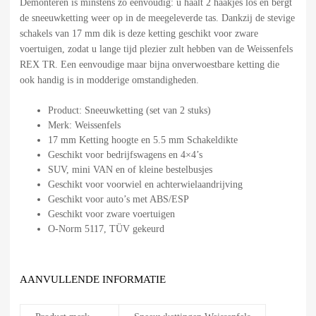
Demonteren is minstens zo eenvoudig: u haalt 2 haakjes los en bergt
de sneeuwketting weer op in de meegeleverde tas. Dankzij de stevige
schakels van 17 mm dik is deze ketting geschikt voor zware
voertuigen, zodat u lange tijd plezier zult hebben van de Weissenfels
REX TR. Een eenvoudige maar bijna onverwoestbare ketting die
ook handig is in modderige omstandigheden.
Product: Sneeuwketting (set van 2 stuks)
Merk: Weissenfels
17 mm Ketting hoogte en 5.5 mm Schakeldikte
Geschikt voor bedrijfswagens en 4×4’s
SUV, mini VAN en of kleine bestelbusjes
Geschikt voor voorwiel en achterwielaandrijving
Geschikt voor auto’s met ABS/ESP
Geschikt voor zware voertuigen
O-Norm 5117, TÜV gekeurd
AANVULLENDE INFORMATIE