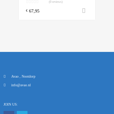
(0 reviews)
67,95
Toevoegen
€
Avao , Nootdorp
info@avao.nl
JOIN US: