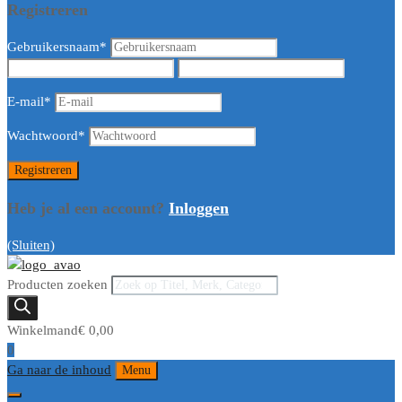
Registreren
Gebruikersnaam
*
E-mail
*
Wachtwoord
*
Heb je al een account?
Inloggen
(Sluiten)
Producten zoeken
Winkelmand
€
0,00
0
Ga naar de inhoud
Menu