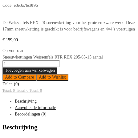
Code:
e8e3a7bc9f96
De Weissenfels REX TR sneeuwketting voor het grote en zware werk. Deze
17mm sneeuwketting is geschikt is voor bedrijfswagens en 4×4’s voertuigen
€
159,00
Op voorraad
Sneeuwkettingen Weissenfels RTR REX 205/65-15 aantal
Toevoegen aan winkelwagen
Add to Compare
Add to Wishlist
Delen (0)
Totaal: 0
Totaal: 0
Totaal: 0
Beschrijving
Aanvullende informatie
Beoordelingen (0)
Beschrijving