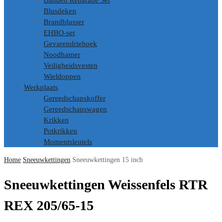
Banden Reparatie Set
Blusdeken
Brandblusser
EHBO-set
Gevarendriehoek
Noodhamer
Veiligheidsvesten
Wieldoppen
Werkplaats
Gereedschapskoffer
Gereedschapswagen
Krikken
Potkrikken
Momentsleutels
Home
Sneeuwkettingen
Sneeuwkettingen 15 inch
Sneeuwkettingen Weissenfels RTR
REX 205/65-15