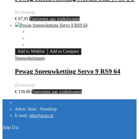
(0 reviews)
€
67,95
Toevoegen aan winkelwagen
Add to Wishlist
Add to Compare
Sneeuwkettingen
Pewag Sneeuwketting Servo 9 RS9 64
(0 reviews)
€
139,00
Toevoegen aan winkelwagen
Adres:
Avao , Nootdorp
E-mail:
info@avao.nl
Join Us: