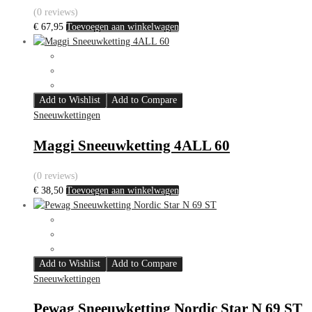
(0 reviews)
€
67,95
Toevoegen aan winkelwagen
Add to Wishlist
Add to Compare
Sneeuwkettingen
Maggi Sneeuwketting 4ALL 60
(0 reviews)
€
38,50
Toevoegen aan winkelwagen
Add to Wishlist
Add to Compare
Sneeuwkettingen
Pewag Sneeuwketting Nordic Star N 69 ST