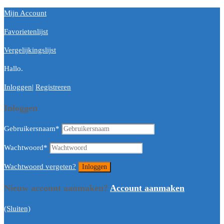
Mijn Account
Favorietenlijst
Vergelijkingslijst
Hallo.
Inloggen
|
Registreren
Inloggen
Gebruikersnaam
*
Wachtwoord
*
Wachtwoord vergeten?
Nieuw account aanmaken?
Account aanmaken
(Sluiten)