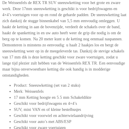
De Weissenfels de REX TR SUV sneeuwketting voor het grote en zware
werk. Deze 17mm sneeuwketting is geschikt is voor bedrijfswagens en
4×4’s voertuigen voor op en rond de geharde padden. De sneeuwketting laat
zich dankzij de stugge binnenkabel van 5,5 mm eenvoudig omleggen. U
haakt de ketting in aan de bovenzijde, verdeelt de schakels over de band,
haakt de spanketting in en uw auto heeft weer de grip die nodig is om de
berg op te komen. Na 20 meter kunt u de ketting nog eenmaal naspannen.
Demonteren is minstens zo eenvoudig: u haalt 2 haakjes los en bergt de
sneeuwketting weer op in de meegeleverde tas. Dankzij de stevige schakels
van 17 mm dik is deze ketting geschikt voor zware voertuigen, zodat u
lange tijd plezier zult hebben van de Weissenfels REX TR. Een eenvoudige
maar bijna onverwoestbare ketting die ook handig is in modderige
omstandigheden.
Product: Sneeuwketting (set van 2 stuks)
Merk: Weissenfels
17 mm Ketting hoogte en 5.5 mm Schakeldikte
Geschikt voor bedrijfswagens en 4×4’s
SUV, mini VAN en of kleine bestelbusjes
Geschikt voor voorwiel en achterwielaandrijving
Geschikt voor auto’s met ABS/ESP
Geschikt voor zware voertuigen