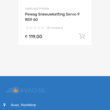
SNEEUWKETTINGEN
Pewag Sneeuwketting Servo 9
RS9 60
(0 reviews)
119,00
Toevoeg
€
Avao , Nootdorp