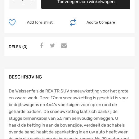
Toevoegen aan winkelwagen
Add to Wishlist
Add to Compare
DELEN (0)
BESCHRIJVING
De Weissenfels de REX TR SUV sneeuwketting voor het grote
en zware werk. Deze 17mm sneeuwketting is geschikt is voor
bedrijfswagens en 4×4’s voertuigen voor op en rond de
geharde padden. De sneeuwketting laat zich dankzij de
stugge binnenkabel van 5,5 mm eenvoudig omleggen. U
haakt de ketting in aan de bovenzijde, verdeelt de schakels
over de band, haakt de spanketting in en uw auto heeft weer
de grip die nodig is om de berg op te komen. Na 20 meter kunt