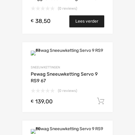
(0 reviews)
38,50
€
Lees verder
SNEEUWKETTINGEN
Pewag Sneeuwketting Servo 9
RS9 67
(0 reviews)
139,00
Toevoeg
€