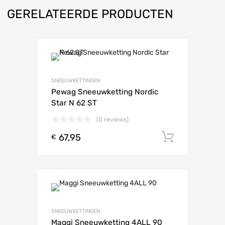
GERELATEERDE PRODUCTEN
SNEEUWKETTINGEN
Pewag Sneeuwketting Nordic
Star N 62 ST
(0 reviews)
67,95
Toevoeg
€
SNEEUWKETTINGEN
Maggi Sneeuwketting 4ALL 90