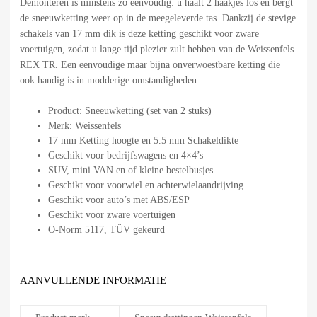
Demonteren is minstens zo eenvoudig: u haalt 2 haakjes los en bergt
de sneeuwketting weer op in de meegeleverde tas. Dankzij de stevige
schakels van 17 mm dik is deze ketting geschikt voor zware
voertuigen, zodat u lange tijd plezier zult hebben van de Weissenfels
REX TR. Een eenvoudige maar bijna onverwoestbare ketting die
ook handig is in modderige omstandigheden.
Product: Sneeuwketting (set van 2 stuks)
Merk: Weissenfels
17 mm Ketting hoogte en 5.5 mm Schakeldikte
Geschikt voor bedrijfswagens en 4×4’s
SUV, mini VAN en of kleine bestelbusjes
Geschikt voor voorwiel en achterwielaandrijving
Geschikt voor auto’s met ABS/ESP
Geschikt voor zware voertuigen
O-Norm 5117, TÜV gekeurd
AANVULLENDE INFORMATIE