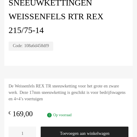
SNEEUWKETTINGEN
WEISSENFELS RTR REX
215/75-14
Code:
108a6d458df9
De Weissenfels REX TR sneeuwketting voor het grote en zware
werk. Deze 17mm sneeuwketting is geschikt is voor bedrijfswagens
en 4×4’s voertuigen
169,00
€
Op voorraad
Toevoegen aan winkelwagen