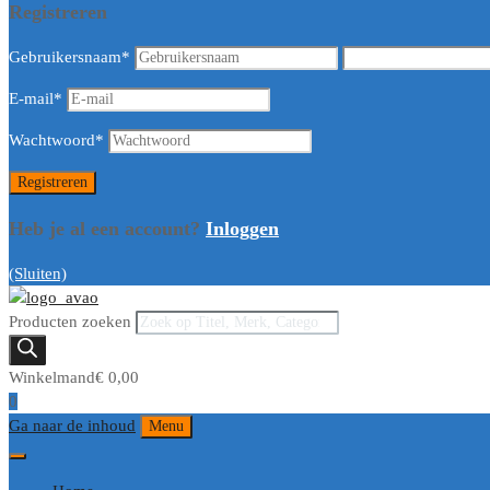
Registreren
Gebruikersnaam
*
E-mail
*
Wachtwoord
*
Heb je al een account?
Inloggen
(Sluiten)
Producten zoeken
Winkelmand
€
0,00
0
Ga naar de inhoud
Menu