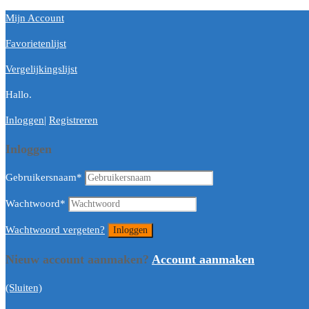
Mijn Account
Favorietenlijst
Vergelijkingslijst
Hallo.
Inloggen
|
Registreren
Inloggen
Gebruikersnaam
*
Wachtwoord
*
Wachtwoord vergeten?
Nieuw account aanmaken?
Account aanmaken
(Sluiten)