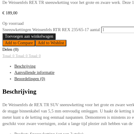
De Weissenfels REX TR sneeuwketting voor het grote en zware werk. Deze 17
€
189,00
Op voorraad
Sneeuwkettingen Weissenfels RTR REX 235/65-17 aantal
Toevoegen aan winkelwagen
Add to Compare
Add to Wishlist
Delen (0)
Totaal: 0
Totaal: 0
Totaal: 0
Beschrijving
Aanvullende informatie
Beoordelingen (0)
Beschrijving
De Weissenfels de REX TR SUV sneeuwketting voor het grote en zware werk. 
de stugge binnenkabel van 5,5 mm eenvoudig omleggen. U haakt de ketting in 
meter kunt u de ketting nog eenmaal naspannen. Demonteren is minstens zo ee
geschikt voor zware voertuigen, zodat u lange tijd plezier zult hebben van