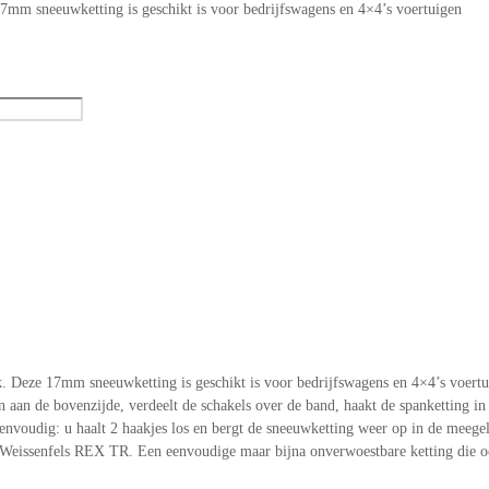
mm sneeuwketting is geschikt is voor bedrijfswagens en 4×4’s voertuigen
Deze 17mm sneeuwketting is geschikt is voor bedrijfswagens en 4×4’s voertui
aan de bovenzijde, verdeelt de schakels over de band, haakt de spanketting in
nvoudig: u haalt 2 haakjes los en bergt de sneeuwketting weer op in de meegele
 de Weissenfels REX TR. Een eenvoudige maar bijna onverwoestbare ketting die 