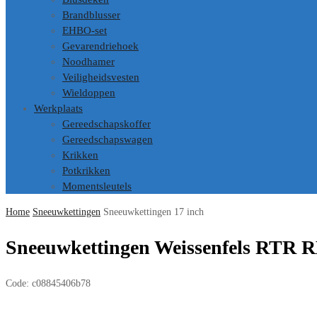
Brandblusser
EHBO-set
Gevarendriehoek
Noodhamer
Veiligheidsvesten
Wieldoppen
Werkplaats
Gereedschapskoffer
Gereedschapswagen
Krikken
Potkrikken
Momentsleutels
Home
Sneeuwkettingen
Sneeuwkettingen 17 inch
Sneeuwkettingen Weissenfels RTR R
Code:
c08845406b78