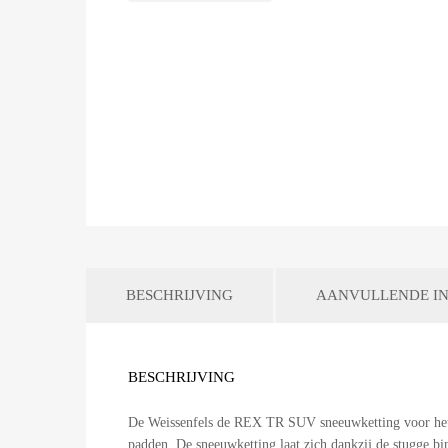
BESCHRIJVING
AANVULLENDE IN
BESCHRIJVING
De Weissenfels de REX TR SUV sneeuwketting voor het g
padden. De sneeuwketting laat zich dankzij de stugge b