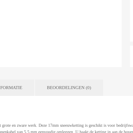
FORMATIE
BEOORDELINGEN (0)
rote en zware werk. Deze 17mm sneeuwketting is geschikt is voor bedrijfswa
innenkabel van 5,5 mm eenvoudig omleggen. U haakt de ketting in aan de bovenz