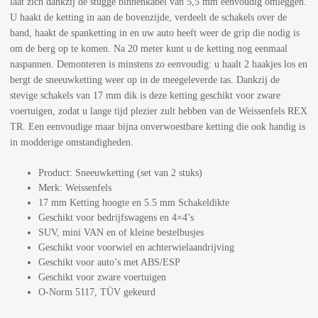
laat zich dankzij de stugge binnenkabel van 5,5 mm eenvoudig omleggen.
U haakt de ketting in aan de bovenzijde, verdeelt de schakels over de
band, haakt de spanketting in en uw auto heeft weer de grip die nodig is
om de berg op te komen. Na 20 meter kunt u de ketting nog eenmaal
naspannen. Demonteren is minstens zo eenvoudig: u haalt 2 haakjes los en
bergt de sneeuwketting weer op in de meegeleverde tas. Dankzij de
stevige schakels van 17 mm dik is deze ketting geschikt voor zware
voertuigen, zodat u lange tijd plezier zult hebben van de Weissenfels REX
TR. Een eenvoudige maar bijna onverwoestbare ketting die ook handig is
in modderige omstandigheden.
Product: Sneeuwketting (set van 2 stuks)
Merk: Weissenfels
17 mm Ketting hoogte en 5.5 mm Schakeldikte
Geschikt voor bedrijfswagens en 4×4’s
SUV, mini VAN en of kleine bestelbusjes
Geschikt voor voorwiel en achterwielaandrijving
Geschikt voor auto’s met ABS/ESP
Geschikt voor zware voertuigen
O-Norm 5117, TÜV gekeurd