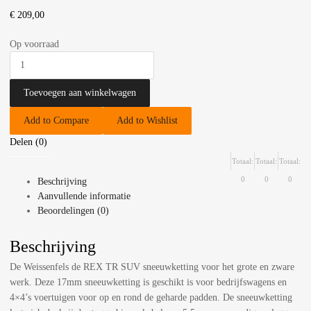
€
209,00
Op voorraad
Toevoegen aan winkelwagen
Add to Compare
Add to Wishlist
Delen (0)
Totaal:
Totaal:
Totaal:
0
0
0
Beschrijving
Aanvullende informatie
Beoordelingen (0)
Beschrijving
De Weissenfels de REX TR SUV sneeuwketting voor het grote en zware
werk. Deze 17mm sneeuwketting is geschikt is voor bedrijfswagens en
4×4’s voertuigen voor op en rond de geharde padden. De sneeuwketting