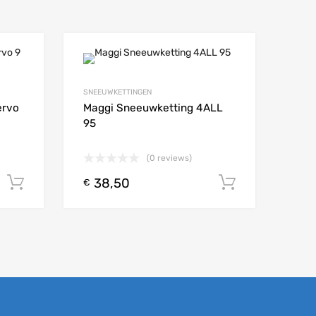
Add to Wishlist
Add to Wishlist
SNEEUWKETTINGEN
Add to Compare
Add t
ervo
Maggi Sneeuwketting 4ALL
95
(0 reviews)
38,50
Toevoegen aan winkelwagen
Toevoege
€