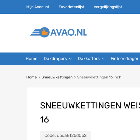
Mijn Account
Favorietenlijst
Vergelijkingslijst
Home
Dakdragers
Dakkoffers
Fietsendrager
Home
Sneeuwkettingen
Sneeuwkettingen 16 inch
SNEEUWKETTINGEN WEIS
16
Code:
dbda8f25d0b2