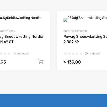
Add to Wishlist
WKETTINGEN
SNEEUWKETTINGEN
 Compare
Add to Compare
g Sneeuwketting Nordic
Pewag Sneeuwketting S
 N 69 ST
9 RS9 69
(0 reviews)
(0 reviews)
,95
139,00
 aan winkelwagen
Toevoegen aan winkelwagen
€