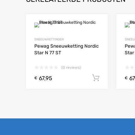
Add to Wishlist
SNEEUWKETTINGEN
SNEEU
Add to
Pewag Sneeuwketting Nordic
Pewa
Star N 77 ST
Star
(0 reviews)
67,95
67
Toevoegen
€
€