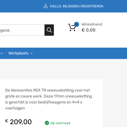
HALLO.
INLOGGEN
REGISTREREN
|
Winkelmand
0
€
0,00
Werkplaats
De Weissenfels REX TR sneeuwketting voor het
grote en zware werk. Deze 17mm sneeuwketting
is geschikt is voor bedrijfswagens en 4×4’s
voertuigen
209,00
€
Op voorraad