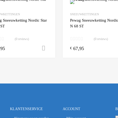
Add to Wishlist
UWKETTINGEN
SNEEUWKETTINGEN
 Compare
Add to Compare
g Sneeuwketting Nordic Star
Pewag Sneeuwketting Nordic
 ST
N 68 ST
(0 reviews)
(0 reviews)
,95
67,95
n winkelwagen
Toevoegen aan winkelwagen
€
KLANTENSERVICE
ACCOUNT
B