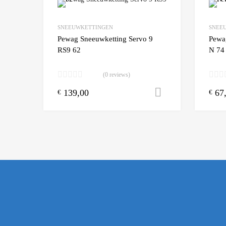
Add to Wishlist
SNEEUWKETTINGEN
SNEE
Add to
Pewag Sneeuwketting Servo 9
Pewa
RS9 62
N 74
(0 reviews)
139,00
67
Toevoegen aa
€
€