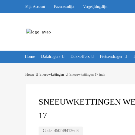
Mijn Account
Favorietenlijst
Vergelijkingslijst
Home
Dakdragers
Dakkoffers
Fietsendrager
Home
Sneeuwkettingen
Sneeuwkettingen 17 inch
SNEEUWKETTINGEN WEIS
17
Code:
450f494136d8