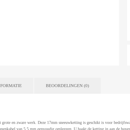
FORMATIE
BEOORDELINGEN (0)
rote en zware werk. Deze 17mm sneeuwketting is geschikt is voor bedrijfswa
innenkabel van 5,5 mm eenvoudig omleggen. U haakt de ketting in aan de bovenz