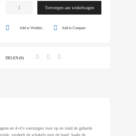
Toevoegen aan winkelwagen
Add to Wishlist
Add to Compare
DELEN (0)
gens en 4×4’s voertuigen voor op en rond de geharde
ijde, verdeelt de schakels over de band, haakt de