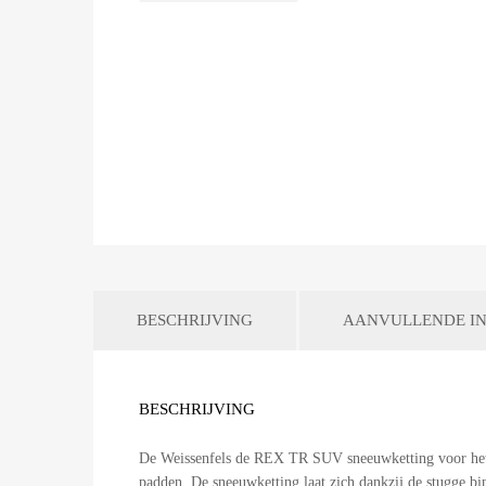
BESCHRIJVING
AANVULLENDE IN
BESCHRIJVING
De Weissenfels de REX TR SUV sneeuwketting voor het g
padden. De sneeuwketting laat zich dankzij de stugge b