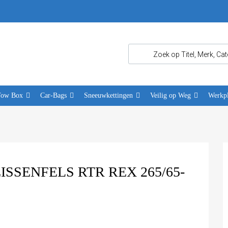
Tow Box
Car-Bags
Sneeuwkettingen
Veilig op Weg
Werkpl
SENFELS RTR REX 265/65-