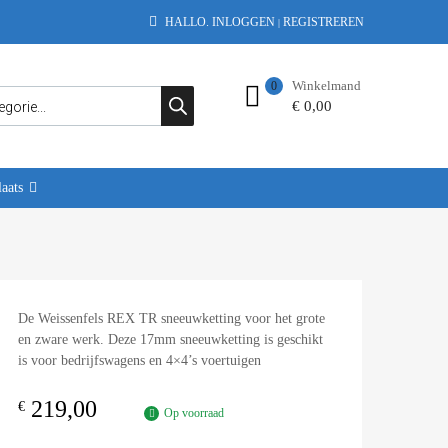
HALLO.
INLOGGEN
REGISTREREN
|
Winkelmand
0
€
0,00
aats
De Weissenfels REX TR sneeuwketting voor het grote
en zware werk. Deze 17mm sneeuwketting is geschikt
is voor bedrijfswagens en 4×4’s voertuigen
219,00
€
Op voorraad