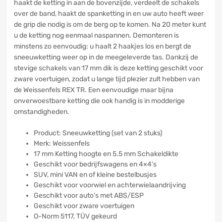
haakt de ketting in aan de bovenzijde, verdeelt de schakels
over de band, haakt de spanketting in en uw auto heeft weer
de grip die nodig is om de berg op te komen. Na 20 meter kunt
u de ketting nog eenmaal naspannen. Demonteren is
minstens zo eenvoudig: u haalt 2 haakjes los en bergt de
sneeuwketting weer op in de meegeleverde tas. Dankzij de
stevige schakels van 17 mm dik is deze ketting geschikt voor
zware voertuigen, zodat u lange tijd plezier zult hebben van
de Weissenfels REX TR. Een eenvoudige maar bijna
onverwoestbare ketting die ook handig is in modderige
omstandigheden.
Product: Sneeuwketting (set van 2 stuks)
Merk: Weissenfels
17 mm Ketting hoogte en 5.5 mm Schakeldikte
Geschikt voor bedrijfswagens en 4×4’s
SUV, mini VAN en of kleine bestelbusjes
Geschikt voor voorwiel en achterwielaandrijving
Geschikt voor auto’s met ABS/ESP
Geschikt voor zware voertuigen
O-Norm 5117, TÜV gekeurd