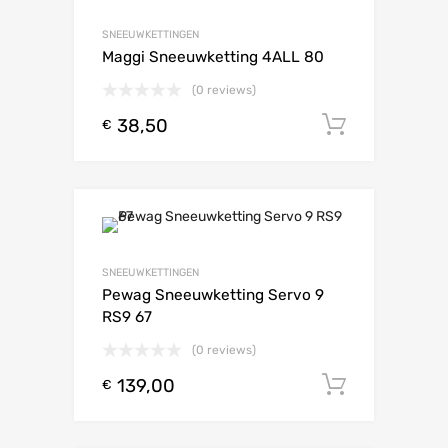
SNEEUWKETTINGEN
Maggi Sneeuwketting 4ALL 80
(0 reviews)
38,50
Toevoeg
€
SNEEUWKETTINGEN
Pewag Sneeuwketting Servo 9
RS9 67
(0 reviews)
139,00
Toevoeg
€