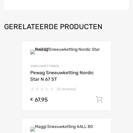
GERELATEERDE PRODUCTEN
SNEEUWKETTINGEN
Pewag Sneeuwketting Nordic
Star N 67 ST
(0 reviews)
67,95
Toevoeg
€