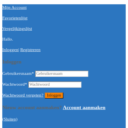
Mijn Account
Favorietenlijst
Vergelijkingslijst
Hallo.
Inloggen
|
Registreren
Inloggen
Gebruikersnaam
*
Wachtwoord
*
Wachtwoord vergeten?
Nieuw account aanmaken?
Account aanmaken
(Sluiten)