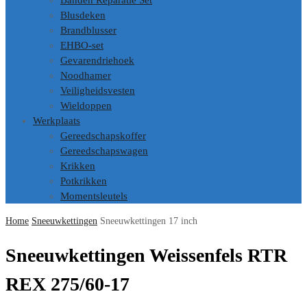
Banden Reparatie Set
Blusdeken
Brandblusser
EHBO-set
Gevarendriehoek
Noodhamer
Veiligheidsvesten
Wieldoppen
Werkplaats
Gereedschapskoffer
Gereedschapswagen
Krikken
Potkrikken
Momentsleutels
Home
Sneeuwkettingen
Sneeuwkettingen 17 inch
Sneeuwkettingen Weissenfels RTR
REX 275/60-17