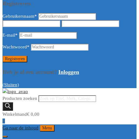
Registreren
Gebruikersnaam
*
E-mail
*
Wachtwoord
*
Heb je al een account?
Inloggen
(Sluiten)
Producten zoeken
Winkelmand
€
0,00
0
Ga naar de inhoud
Menu