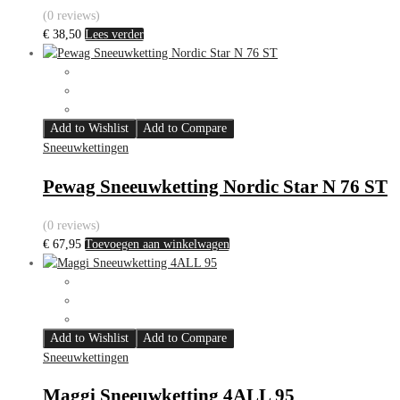
(0 reviews)
€
38,50
Lees verder
Add to Wishlist
Add to Compare
Sneeuwkettingen
Pewag Sneeuwketting Nordic Star N 76 ST
(0 reviews)
€
67,95
Toevoegen aan winkelwagen
Add to Wishlist
Add to Compare
Sneeuwkettingen
Maggi Sneeuwketting 4ALL 95