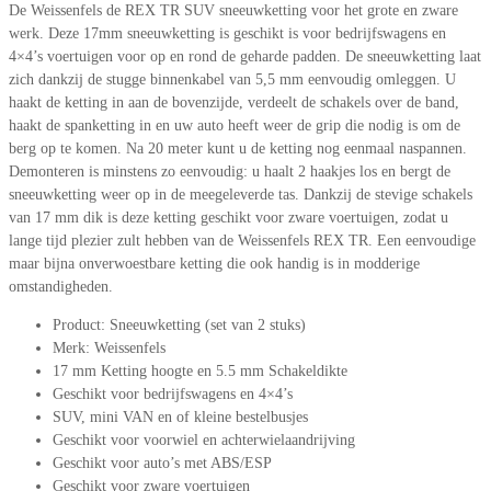
De Weissenfels de REX TR SUV sneeuwketting voor het grote en zware
werk. Deze 17mm sneeuwketting is geschikt is voor bedrijfswagens en
4×4’s voertuigen voor op en rond de geharde padden. De sneeuwketting laat
zich dankzij de stugge binnenkabel van 5,5 mm eenvoudig omleggen. U
haakt de ketting in aan de bovenzijde, verdeelt de schakels over de band,
haakt de spanketting in en uw auto heeft weer de grip die nodig is om de
berg op te komen. Na 20 meter kunt u de ketting nog eenmaal naspannen.
Demonteren is minstens zo eenvoudig: u haalt 2 haakjes los en bergt de
sneeuwketting weer op in de meegeleverde tas. Dankzij de stevige schakels
van 17 mm dik is deze ketting geschikt voor zware voertuigen, zodat u
lange tijd plezier zult hebben van de Weissenfels REX TR. Een eenvoudige
maar bijna onverwoestbare ketting die ook handig is in modderige
omstandigheden.
Product: Sneeuwketting (set van 2 stuks)
Merk: Weissenfels
17 mm Ketting hoogte en 5.5 mm Schakeldikte
Geschikt voor bedrijfswagens en 4×4’s
SUV, mini VAN en of kleine bestelbusjes
Geschikt voor voorwiel en achterwielaandrijving
Geschikt voor auto’s met ABS/ESP
Geschikt voor zware voertuigen