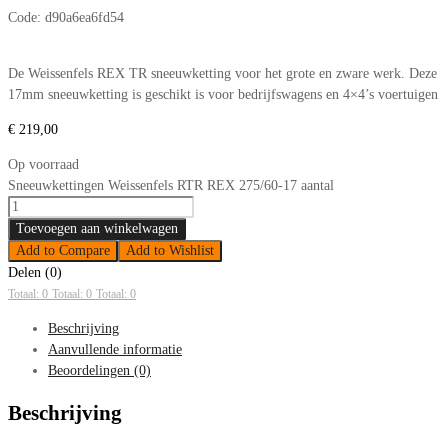
Code:
d90a6ea6fd54
De Weissenfels REX TR sneeuwketting voor het grote en zware werk. Deze
17mm sneeuwketting is geschikt is voor bedrijfswagens en 4×4’s voertuigen
€
219,00
Op voorraad
Sneeuwkettingen Weissenfels RTR REX 275/60-17 aantal
Toevoegen aan winkelwagen
Add to Compare
Add to Wishlist
Delen (0)
Totaal: 0
Totaal: 0
Totaal: 0
Beschrijving
Aanvullende informatie
Beoordelingen (0)
Beschrijving