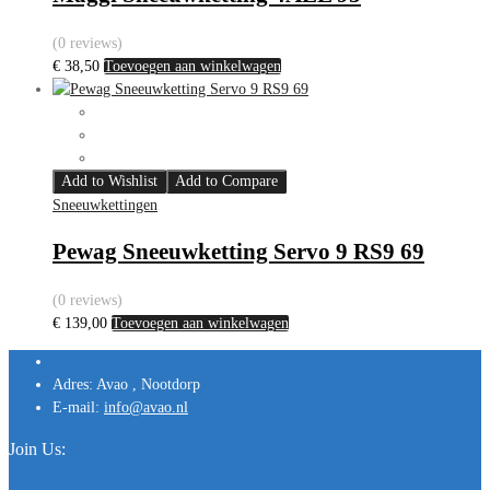
(0 reviews)
€
38,50
Toevoegen aan winkelwagen
Add to Wishlist
Add to Compare
Sneeuwkettingen
Pewag Sneeuwketting Servo 9 RS9 69
(0 reviews)
€
139,00
Toevoegen aan winkelwagen
Adres:
Avao , Nootdorp
E-mail:
info@avao.nl
Join Us: