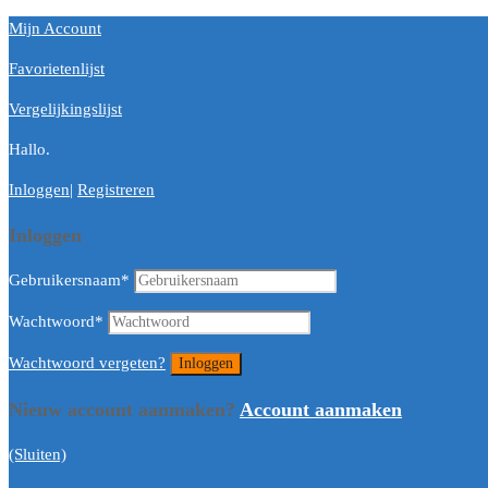
Mijn Account
Favorietenlijst
Vergelijkingslijst
Hallo.
Inloggen
|
Registreren
Inloggen
Gebruikersnaam
*
Wachtwoord
*
Wachtwoord vergeten?
Nieuw account aanmaken?
Account aanmaken
(Sluiten)