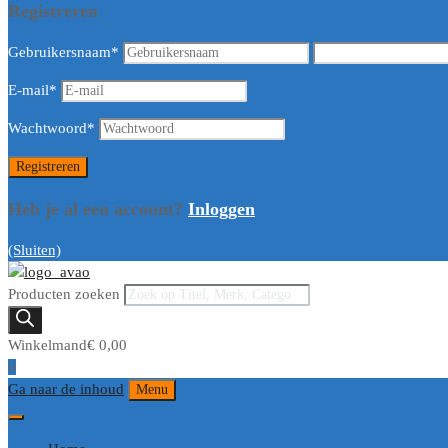
Registreren
Gebruikersnaam
*
E-mail
*
Wachtwoord
*
Heb je al een account?
Inloggen
(Sluiten)
Producten zoeken
Winkelmand
€
0,00
0
Ga naar de inhoud
Menu