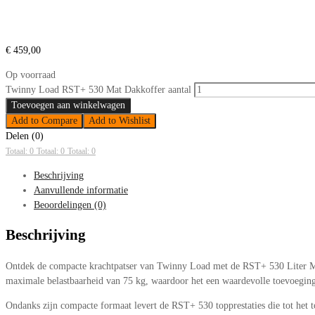
€
459,00
Op voorraad
Twinny Load RST+ 530 Mat Dakkoffer aantal
Toevoegen aan winkelwagen
Add to Compare
Add to Wishlist
Delen (0)
Totaal: 0
Totaal: 0
Totaal: 0
Beschrijving
Aanvullende informatie
Beoordelingen (0)
Beschrijving
Ontdek de compacte krachtpatser van Twinny Load met de RST+ 530 Liter Ma
maximale belastbaarheid van 75 kg, waardoor het een waardevolle toevoeging 
Ondanks zijn compacte formaat levert de RST+ 530 topprestaties die tot het 