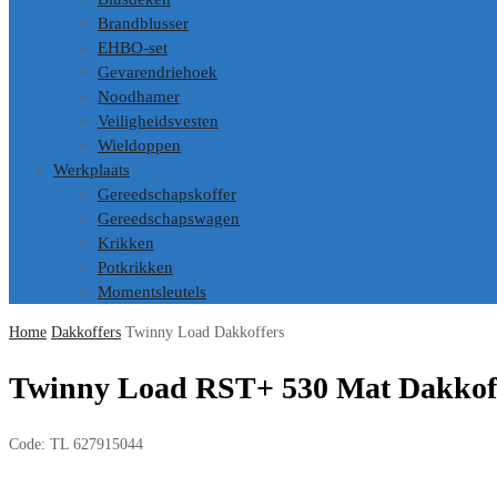
Brandblusser
EHBO-set
Gevarendriehoek
Noodhamer
Veiligheidsvesten
Wieldoppen
Werkplaats
Gereedschapskoffer
Gereedschapswagen
Krikken
Potkrikken
Momentsleutels
Home
Dakkoffers
Twinny Load Dakkoffers
Twinny Load RST+ 530 Mat Dakkof
Code:
TL 627915044