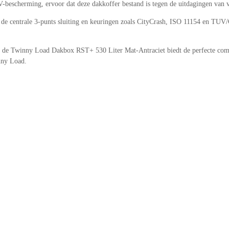
V-bescherming, ervoor dat deze dakkoffer bestand is tegen de uitdagingen van 
zij de centrale 3-punts sluiting en keuringen zoals CityCrash, ISO 11154 en TUV
 de Twinny Load Dakbox RST+ 530 Liter Mat-Antraciet biedt de perfecte combina
nny Load.