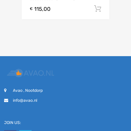
115,00
Toevoeg
€
Avao , Nootdorp
info@avao.nl
JOIN US: