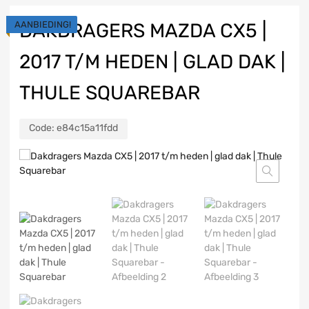
AANBIEDING!
DAKDRAGERS MAZDA CX5 |
2017 T/M HEDEN | GLAD DAK |
THULE SQUAREBAR
Code:
e84c15a11fdd