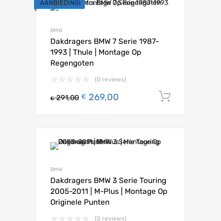
AANBIEDING!
BMW
Dakdragers BMW 7 Serie 1987-
1993 | Thule | Montage Op
Regengoten
(0 reviews)
269,00
Toevoeg
€
291,00
€
BMW
Dakdragers BMW 3 Serie Touring
2005-2011 | M-Plus | Montage Op
Originele Punten
(0 reviews)