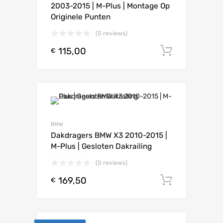
2003-2015 | M-Plus | Montage Op
Originele Punten
(0 reviews)
115,00
Toevoeg
€
BMW
Dakdragers BMW X3 2010-2015 |
M-Plus | Gesloten Dakrailing
(0 reviews)
169,50
Toevoeg
€