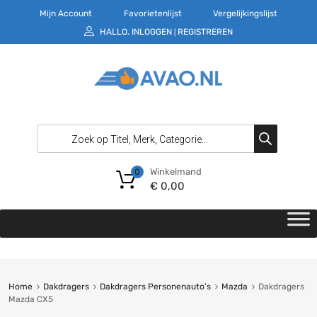
Mijn Account
Favorietenlijst
Vergelijkingslijst
HALLO.
INLOGGEN
REGISTREREN
|
Winkelmand
0
€
0,00
Home
Dakdragers
Dakdragers Personenauto's
Mazda
Dakdragers
Mazda CX5