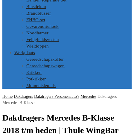
Banden Reparatie Set
Blusdeken
Brandblusser
EHBO-set
Gevarendriehoek
Noodhamer
Veiligheidsvesten
Wieldoppen
Werkplaats
Gereedschapskoffer
Gereedschapswagen
Krikken
Potkrikken
Momentsleutels
Home
Dakdragers
Dakdragers Personenauto's
Mercedes
Dakdragers
Mercedes B-Klasse
Dakdragers Mercedes B-Klasse |
2018 t/m heden | Thule WingBar