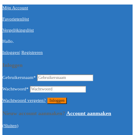
Mijn Account
Favorietenlijst
Vergelijkingslijst
Hallo.
Inloggen
|
Registreren
Inloggen
Gebruikersnaam
*
Wachtwoord
*
Wachtwoord vergeten?
Nieuw account aanmaken?
Account aanmaken
(Sluiten)