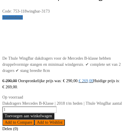
Code:
753-118wingbar-3173
Aanbieding!
De Thule WingBar dakdragers voor de Mercedes B-klasse hebben
druppelvormige stangen en minimaal windgeruis. ✔ complete set van 2
dragers ✔ stang breedte 8cm
€
290,00
Oorspronkelijke prijs was: € 290,00.
€
269,00
Huidige prijs is:
€ 269,00.
Op voorraad
Dakdragers Mercedes B-Klasse | 2018 t/m heden | Thule WingBar aantal
Toevoegen aan winkelwagen
Add to Compare
Add to Wishlist
Delen (0)