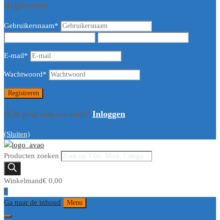
Registreren
Gebruikersnaam
*
E-mail
*
Wachtwoord
*
Heb je al een account?
Inloggen
(Sluiten)
Producten zoeken
Winkelmand
€
0,00
0
Ga naar de inhoud
Menu