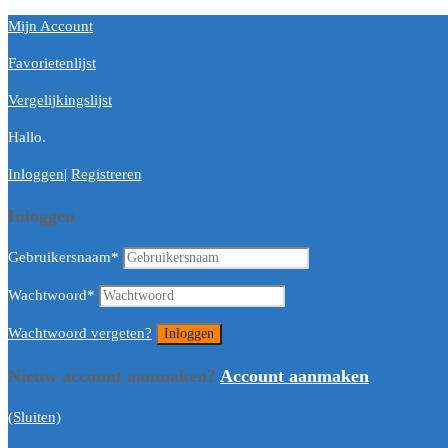
Mijn Account
Favorietenlijst
Vergelijkingslijst
Hallo.
Inloggen
|
Registreren
Inloggen
Gebruikersnaam
*
Wachtwoord
*
Wachtwoord vergeten?
Nieuw account aanmaken?
Account aanmaken
(Sluiten)