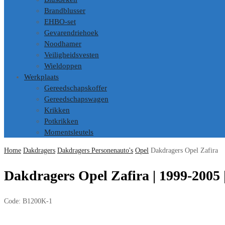
Brandblusser
EHBO-set
Gevarendriehoek
Noodhamer
Veiligheidsvesten
Wieldoppen
Werkplaats
Gereedschapskoffer
Gereedschapswagen
Krikken
Potkrikken
Momentsleutels
Home
Dakdragers
Dakdragers Personenauto's
Opel
Dakdragers Opel Zafira
Dakdragers Opel Zafira | 1999-2005 
Code:
B1200K-1