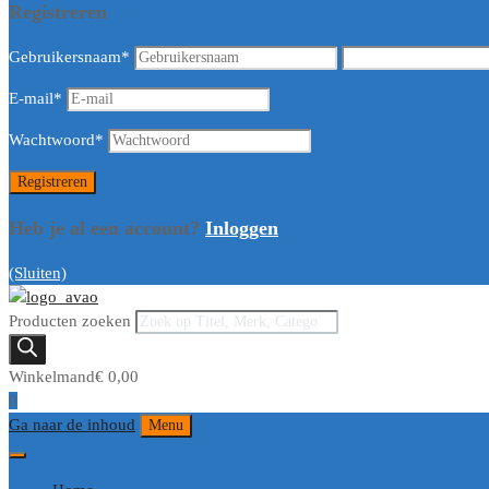
Registreren
Gebruikersnaam
*
E-mail
*
Wachtwoord
*
Heb je al een account?
Inloggen
(Sluiten)
Producten zoeken
Winkelmand
€
0,00
0
Ga naar de inhoud
Menu