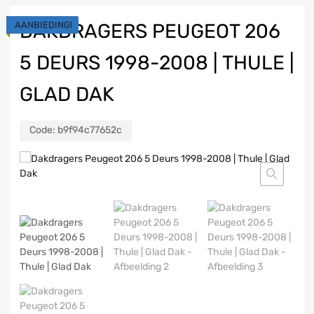
AANBIEDING!
DAKDRAGERS PEUGEOT 206
5 DEURS 1998-2008 | THULE |
GLAD DAK
Code:
b9f94c77652c