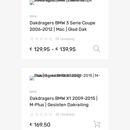
BMW
Dakdragers BMW 3 Serie Coupe
2006-2012 | Mac | Glad Dak
(0 reviews)
129,95
-
139,95
Opties s
€
€
BMW
Dakdragers BMW X1 2009-2015 |
M-Plus | Gesloten Dakrailing
(0 reviews)
169,50
Toevoeg
€