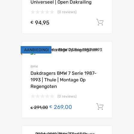
Universeel | Open Dakrailing
(0 reviews)
94,95
Toevoeg
€
AANBIEDING!
BMW
Dakdragers BMW 7 Serie 1987-
1993 | Thule | Montage Op
Regengoten
(0 reviews)
269,00
Toevoeg
€
291,00
€