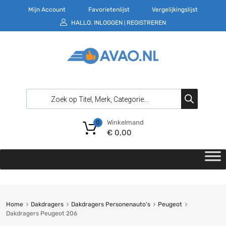
Mijn Account
Favorietenlijst
Vergelijkingslijst
HALLO.
INLOGGEN
REGISTREREN
|
Winkelmand
0
€
0,00
Home
Dakdragers
Dakdragers Personenauto's
Peugeot
Dakdragers Peugeot 206