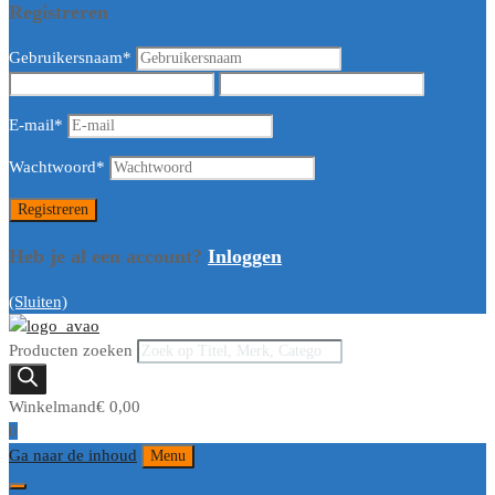
Registreren
Gebruikersnaam
*
E-mail
*
Wachtwoord
*
Heb je al een account?
Inloggen
(Sluiten)
Producten zoeken
Winkelmand
€
0,00
0
Ga naar de inhoud
Menu