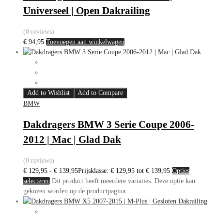
Universeel | Open Dakrailing
(0 reviews)
€
94,95
Toevoegen aan winkelwagen
Add to Wishlist
Add to Compare
BMW
Dakdragers BMW 3 Serie Coupe 2006-
2012 | Mac | Glad Dak
(0 reviews)
€
129,95
-
€
139,95
Prijsklasse: € 129,95 tot € 139,95
Opties
selecteren
Dit product heeft meerdere variaties. Deze optie kan
gekozen worden op de productpagina