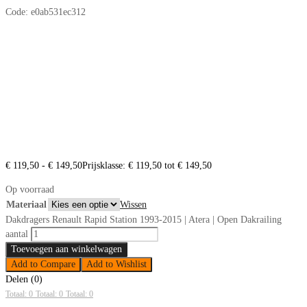
Code:
e0ab531ec312
€
119,50
-
€
149,50
Prijsklasse: € 119,50 tot € 149,50
Op voorraad
Materiaal
Wissen
Dakdragers Renault Rapid Station 1993-2015 | Atera | Open Dakrailing
aantal
Toevoegen aan winkelwagen
Add to Compare
Add to Wishlist
Delen (0)
Totaal: 0
Totaal: 0
Totaal: 0