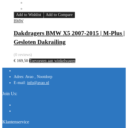
Add to Wishlist
Add to Compare
BMW
Dakdragers BMW X5 2007-2015 | M-Plus |
Gesloten Dakrailing
(0 reviews)
€
169,50
Toevoegen aan winkelwagen
Adres:
Avao , Nootdorp
E-mail:
info@avao.nl
Join Us:
Klantenservice