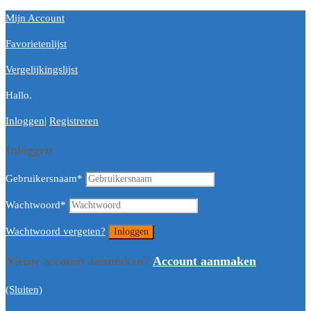
Mijn Account
Favorietenlijst
Vergelijkingslijst
Hallo.
Inloggen
|
Registreren
Inloggen
Gebruikersnaam
*
Wachtwoord
*
Wachtwoord vergeten?
Nieuw account aanmaken?
Account aanmaken
(Sluiten)