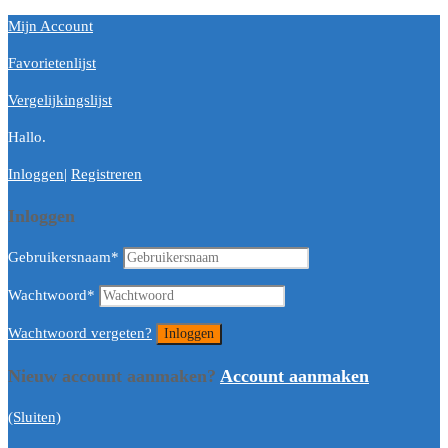
Mijn Account
Favorietenlijst
Vergelijkingslijst
Hallo.
Inloggen
|
Registreren
Inloggen
Gebruikersnaam
*
Wachtwoord
*
Wachtwoord vergeten?
Nieuw account aanmaken?
Account aanmaken
(Sluiten)