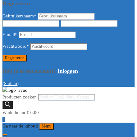
Registreren
Gebruikersnaam
*
E-mail
*
Wachtwoord
*
Heb je al een account?
Inloggen
(Sluiten)
Producten zoeken
Winkelmand
€
0,00
0
Ga naar de inhoud
Menu