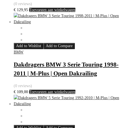
(0 reviews)
€
129,95
Toevoegen aan winkelwagen
Add to Wishlist
Add to Compare
BMW
Dakdragers BMW 3 Serie Touring 1998-
2011 | M-Plus | Open Dakrailing
(0 reviews)
€
109,00
Toevoegen aan winkelwagen
Add to Wishlist
Add to Compare