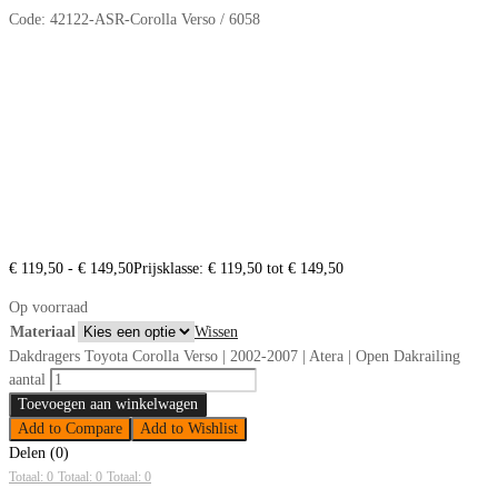
Code:
42122-ASR-Corolla Verso / 6058
€
119,50
-
€
149,50
Prijsklasse: € 119,50 tot € 149,50
Op voorraad
Materiaal
Wissen
Dakdragers Toyota Corolla Verso | 2002-2007 | Atera | Open Dakrailing
aantal
Toevoegen aan winkelwagen
Add to Compare
Add to Wishlist
Delen (0)
Totaal: 0
Totaal: 0
Totaal: 0