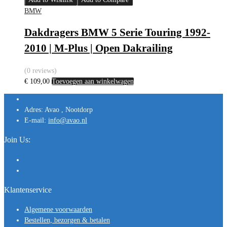
BMW
Dakdragers BMW 5 Serie Touring 1992-
2010 | M-Plus | Open Dakrailing
(0 reviews)
€
109,00
Toevoegen aan winkelwagen
Adres:
Avao , Nootdorp
E-mail:
info@avao.nl
Join Us:
Klantenservice
Algemene voorwaarden
Bestellen, bezorgen & betalen