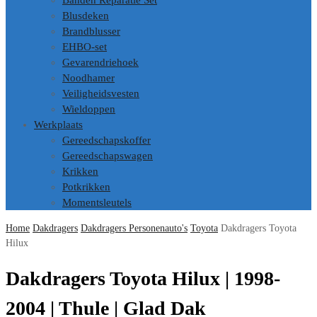
Banden Reparatie Set
Blusdeken
Brandblusser
EHBO-set
Gevarendriehoek
Noodhamer
Veiligheidsvesten
Wieldoppen
Werkplaats
Gereedschapskoffer
Gereedschapswagen
Krikken
Potkrikken
Momentsleutels
Home
Dakdragers
Dakdragers Personenauto's
Toyota
Dakdragers Toyota
Hilux
Dakdragers Toyota Hilux | 1998-
2004 | Thule | Glad Dak