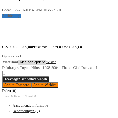
Code:
754-761-1083-544-Hilux-3 / 5915
Aanbieding!
€
229,00
-
€
269,00
Prijsklasse: € 229,00 tot € 269,00
Op voorraad
Materiaal
Wissen
Dakdragers Toyota Hilux | 1998-2004 | Thule | Glad Dak aantal
Toevoegen aan winkelwagen
Add to Compare
Add to Wishlist
Delen (0)
Totaal: 0
Totaal: 0
Totaal: 0
Aanvullende informatie
Beoordelingen (0)