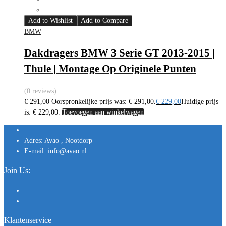
Add to Wishlist
Add to Compare
BMW
Dakdragers BMW 3 Serie GT 2013-2015 |
Thule | Montage Op Originele Punten
(0 reviews)
€
291,00
Oorspronkelijke prijs was: € 291,00.
€
229,00
Huidige prijs
is: € 229,00.
Toevoegen aan winkelwagen
Adres:
Avao , Nootdorp
E-mail:
info@avao.nl
Join Us:
Klantenservice