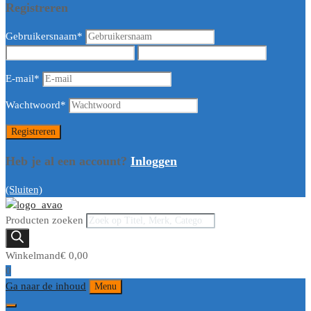
Registreren
Gebruikersnaam
*
E-mail
*
Wachtwoord
*
Heb je al een account?
Inloggen
(Sluiten)
Producten zoeken
Winkelmand
€
0,00
0
Ga naar de inhoud
Menu