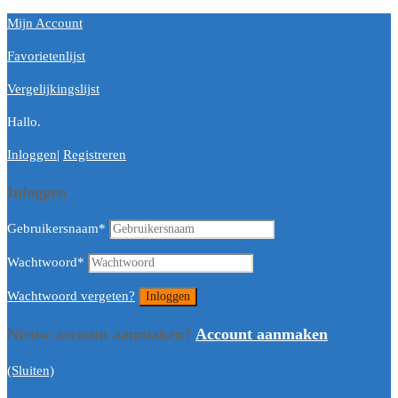
Mijn Account
Favorietenlijst
Vergelijkingslijst
Hallo.
Inloggen
|
Registreren
Inloggen
Gebruikersnaam
*
Wachtwoord
*
Wachtwoord vergeten?
Nieuw account aanmaken?
Account aanmaken
(Sluiten)