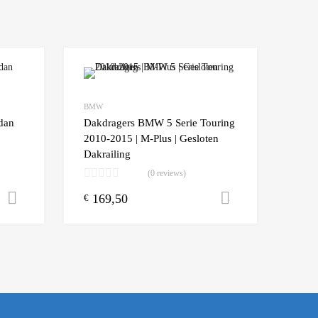
Add to Wishlist
Add to Wishlist
BMW
Add to Compare
Add t
dan
Dakdragers BMW 5 Serie Touring
2010-2015 | M-Plus | Gesloten
Dakrailing
(0 reviews)
169,50
Opties selecteren
Toevoegen a
€