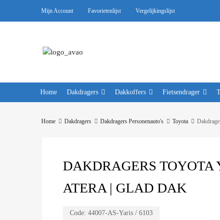
Mijn Account
Favorietenlijst
Vergelijkingslijst
Home
Dakdragers
Dakkoffers
Fietsendrager
Home
Dakdragers
Dakdragers Personenauto's
Toyota
Dakdrager
DAKDRAGERS TOYOTA YAR
ATERA | GLAD DAK
Code:
44007-AS-Yaris / 6103