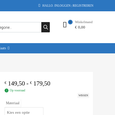
HALLO.
INLOGGEN
REGISTREREN
|
Winkelmand
0
€
0,00
aats
149,50
-
179,50
€
€
Op voorraad
WISSEN
Materiaal