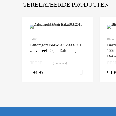
GERELATEERDE PRODUCTEN
Add to Wishlist
BMW
BMW
Add to
Dakdragers BMW X3 2003-2010 |
Dakd
Universeel | Open Dakrailing
1998-
Dakra
(0 reviews)
94,95
10
Toevoegen aa
€
€