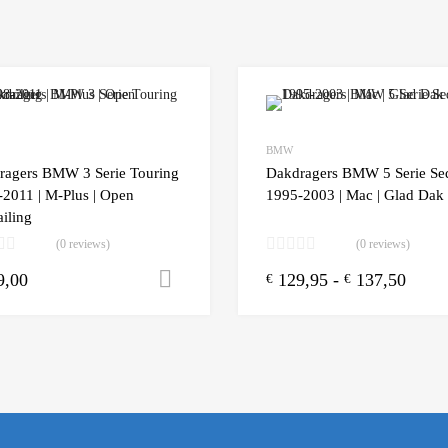
Add to Wishlist
BMW
 Compare
Add to Compare
ragers BMW 3 Serie Touring
Dakdragers BMW 5 Serie Se
2011 | M-Plus | Open
1995-2003 | Mac | Glad Dak
iling
(0 reviews)
(0 reviews)
9,00
129,95
-
137,50
n winkelwagen
Toevoegen aan winkelwagen
€
€