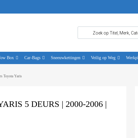
Tow Box
Car-Bags
Sneeuwkettingen
Veilig op Weg
Werkpl
s Toyota Yaris
IS 5 DEURS | 2000-2006 |