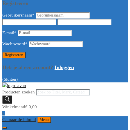
Registreren
Gebruikersnaam
*
E-mail
*
Wachtwoord
*
Heb je al een account?
Inloggen
(Sluiten)
Producten zoeken
Winkelmand
€
0,00
0
Ga naar de inhoud
Menu