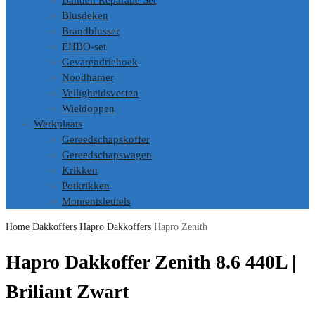
Banden Reparatie Set
Blusdeken
Brandblusser
EHBO-set
Gevarendriehoek
Noodhamer
Veiligheidsvesten
Wieldoppen
Werkplaats
Gereedschapskoffer
Gereedschapswagen
Krikken
Potkrikken
Momentsleutels
Home
Dakkoffers
Hapro Dakkoffers
Hapro Zenith
Hapro Dakkoffer Zenith 8.6 440L |
Briliant Zwart