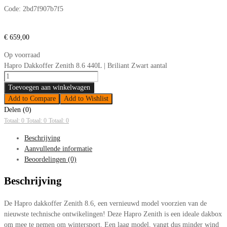
Code:
2bd7f907b7f5
€
659,00
Op voorraad
Hapro Dakkoffer Zenith 8.6 440L | Briliant Zwart aantal
Toevoegen aan winkelwagen
Add to Compare
Add to Wishlist
Delen (0)
Totaal: 0
Totaal: 0
Totaal: 0
Beschrijving
Aanvullende informatie
Beoordelingen (0)
Beschrijving
De Hapro dakkoffer Zenith 8.6, een vernieuwd model voorzien van de
nieuwste technische ontwikelingen! Deze Hapro Zenith is een ideale dakbox
om mee te nemen om wintersport. Een laag model, vangt dus minder wind