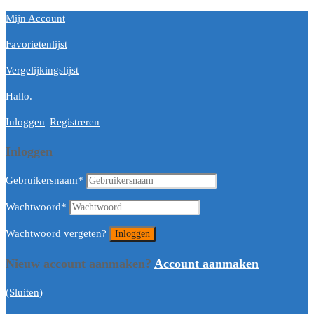
Mijn Account
Favorietenlijst
Vergelijkingslijst
Hallo.
Inloggen
|
Registreren
Inloggen
Gebruikersnaam
*
Wachtwoord
*
Wachtwoord vergeten?
Nieuw account aanmaken?
Account aanmaken
(Sluiten)