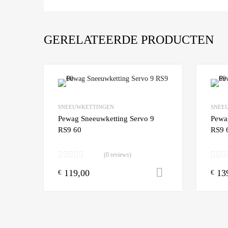
GERELATEERDE PRODUCTEN
Add to Wishlist
SNEEUWKETTINGEN
SNEE
Add to
Pewag Sneeuwketting Servo 9
Pewa
RS9 60
RS9 
(0 reviews)
119,00
13
Toevoegen aa
€
€