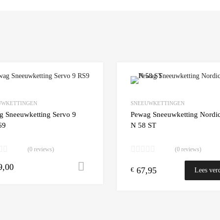
Add to Wishlist
UWKETTINGEN
SNEEUWKETTINGEN
 Compare
Add to Compare
g Sneeuwketting Servo 9
Pewag Sneeuwketting Nordic
69
N 58 ST
(0 reviews)
(0 reviews)
9,00
n winkelwagen
Toevoegen aan winkelwagen
67,95
€
Lees ver