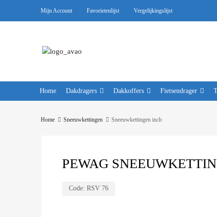
Mijn Account
Favorietenlijst
Vergelijkingslijst
Home
Dakdragers
Dakkoffers
Fietsendrager
Home
Sneeuwkettingen
Sneeuwkettingen inch
PEWAG SNEEUWKETTING
Code:
RSV 76