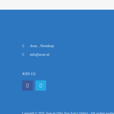
Avao , Nootdorp
info@avao.nl
JOIN US:
Copyright ©
2026
Avao.nl (Alles Voor Auto's Online) - Alle rechten voor