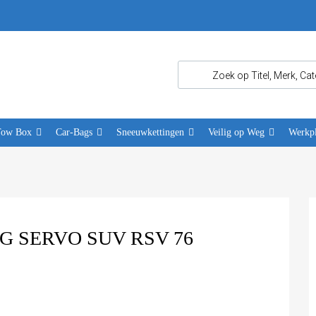
Tow Box
Car-Bags
Sneeuwkettingen
Veilig op Weg
Werkpl
 SERVO SUV RSV 76