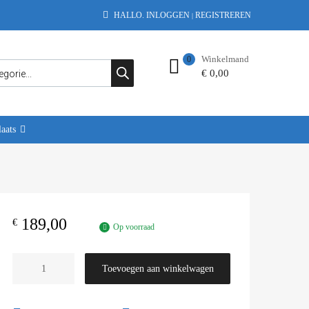
HALLO.
INLOGGEN
REGISTREREN
|
Winkelmand
0
€
0,00
aats
189,00
€
Op voorraad
Toevoegen aan winkelwagen