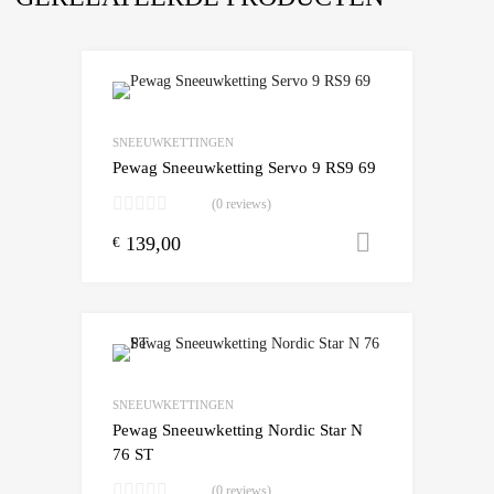
Add to Wishlist
Add to Compare
SNEEUWKETTINGEN
Pewag Sneeuwketting Servo 9 RS9 69
(0 reviews)
139,00
Toevoegen
€
Add to Wishlist
Add to Compare
SNEEUWKETTINGEN
Pewag Sneeuwketting Nordic Star N
76 ST
(0 reviews)