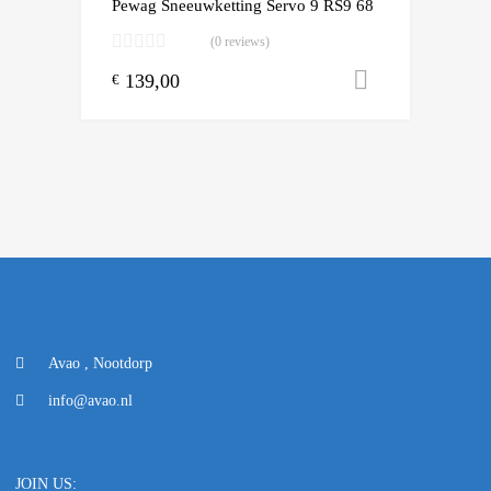
Pewag Sneeuwketting Servo 9 RS9 68
(0 reviews)
139,00
Toevoegen
€
Avao , Nootdorp
info@avao.nl
JOIN US: