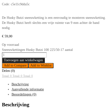
Code:
c5e11c9dda5c
De Husky Butzi sneeuwketting is een eenvoudig te monteren sneeuwketting.
De Husky Butzi heeft slechts een vrije ruimte van 9 mm achter de band
nodig.
€
59,00
Op voorraad
Sneeuwkettingen Husky Butzi 100 225/50-17 aantal
Toevoegen aan winkelwagen
Add to Compare
Add to Wishlist
Delen (0)
Totaal: 0
Totaal: 0
Totaal: 0
Beschrijving
Aanvullende informatie
Beoordelingen (0)
Beschrijving