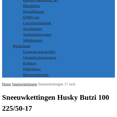
Banden Reparatie Set
Blusdeken
Brandblusser
EHBO-set
Gevarendriehoek
Noodhamer
Veiligheidsvesten
Wieldoppen
Werkplaats
Gereedschapskoffer
Gereedschapswagen
Krikken
Potkrikken
Momentsleutels
Home
Sneeuwkettingen
Sneeuwkettingen 17 inch
Sneeuwkettingen Husky Butzi 100
225/50-17