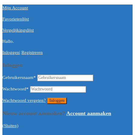
Mijn Account
Favorietenlijst
Vergelijkingslijst
Hallo.
Inloggen
|
Registreren
Inloggen
Gebruikersnaam
*
Wachtwoord
*
Wachtwoord vergeten?
Nieuw account aanmaken?
Account aanmaken
(Sluiten)