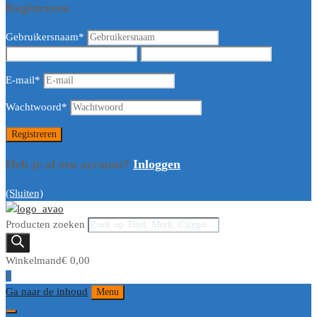
Registreren
Gebruikersnaam
*
E-mail
*
Wachtwoord
*
Heb je al een account?
Inloggen
(Sluiten)
Producten zoeken
Winkelmand
€
0,00
0
Ga naar de inhoud
Menu