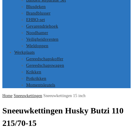
Banden Reparatie Set
Blusdeken
Brandblusser
EHBO-set
Gevarendriehoek
Noodhamer
Veiligheidsvesten
Wieldoppen
Werkplaats
Gereedschapskoffer
Gereedschapswagen
Krikken
Potkrikken
Momentsleutels
Home
Sneeuwkettingen
Sneeuwkettingen 15 inch
Sneeuwkettingen Husky Butzi 110
215/70-15