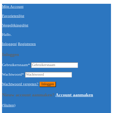
Mijn Account
Favorietenlijst
Vergelijkingslijst
Hallo.
Inloggen
|
Registreren
Inloggen
Gebruikersnaam
*
Wachtwoord
*
Wachtwoord vergeten?
Nieuw account aanmaken?
Account aanmaken
(Sluiten)