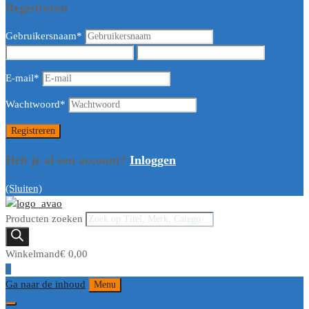
Registreren
Gebruikersnaam
*
E-mail
*
Wachtwoord
*
Heb je al een account?
Inloggen
(Sluiten)
Producten zoeken
Winkelmand
€
0,00
0
Ga naar de inhoud
Menu