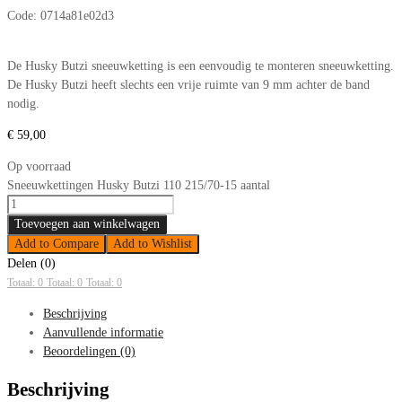
Code:
0714a81e02d3
De Husky Butzi sneeuwketting is een eenvoudig te monteren sneeuwketting.
De Husky Butzi heeft slechts een vrije ruimte van 9 mm achter de band
nodig.
€
59,00
Op voorraad
Sneeuwkettingen Husky Butzi 110 215/70-15 aantal
Toevoegen aan winkelwagen
Add to Compare
Add to Wishlist
Delen (0)
Totaal: 0
Totaal: 0
Totaal: 0
Beschrijving
Aanvullende informatie
Beoordelingen (0)
Beschrijving