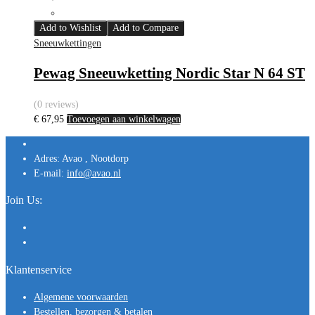
Add to Wishlist
Add to Compare
Sneeuwkettingen
Pewag Sneeuwketting Nordic Star N 64 ST
(0 reviews)
€
67,95
Toevoegen aan winkelwagen
Adres:
Avao , Nootdorp
E-mail:
info@avao.nl
Join Us:
Klantenservice
Algemene voorwaarden
Bestellen, bezorgen & betalen