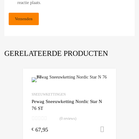
reactie plaats.
GERELATEERDE PRODUCTEN
Add to Wishlist
Add to Compare
SNEEUWKETTINGEN
Pewag Sneeuwketting Nordic Star N
76 ST
(0 reviews)
67,95
Toevoegen
€