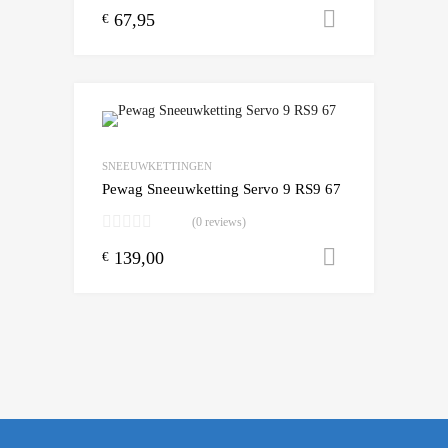
67,95
Toevoegen
€
Add to Wishlist
Add to Compare
SNEEUWKETTINGEN
Pewag Sneeuwketting Servo 9 RS9 67
(0 reviews)
139,00
Toevoegen
€