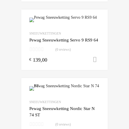
Add to Wishlist
Add to Compare
SNEEUWKETTINGEN
Pewag Sneeuwketting Servo 9 RS9 64
(0 reviews)
139,00
Toevoegen
€
Add to Wishlist
Add to Compare
SNEEUWKETTINGEN
Pewag Sneeuwketting Nordic Star N
74 ST
(0 reviews)