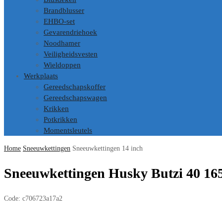
Brandblusser
EHBO-set
Gevarendriehoek
Noodhamer
Veiligheidsvesten
Wieldoppen
Werkplaats
Gereedschapskoffer
Gereedschapswagen
Krikken
Potkrikken
Momentsleutels
Home
Sneeuwkettingen
Sneeuwkettingen 14 inch
Sneeuwkettingen Husky Butzi 40 16
Code:
c706723a17a2