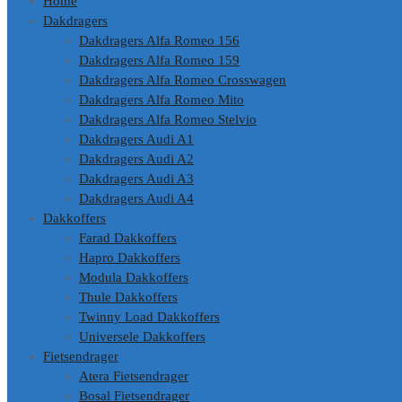
Home
inhoud
Dakdragers
Dakdragers Alfa Romeo 156
Dakdragers Alfa Romeo 159
Dakdragers Alfa Romeo Crosswagen
Dakdragers Alfa Romeo Mito
Dakdragers Alfa Romeo Stelvio
Dakdragers Audi A1
Dakdragers Audi A2
Dakdragers Audi A3
Dakdragers Audi A4
Dakkoffers
Farad Dakkoffers
Hapro Dakkoffers
Modula Dakkoffers
Thule Dakkoffers
Twinny Load Dakkoffers
Universele Dakkoffers
Fietsendrager
Atera Fietsendrager
Bosal Fietsendrager