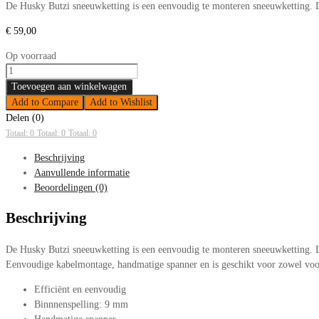
De Husky Butzi sneeuwketting is een eenvoudig te monteren sneeuwketting. D
€
59,00
Op voorraad
Sneeuwkettingen
Husky
Toevoegen aan winkelwagen
Butzi
Add to Compare
Add to Wishlist
40
Delen (0)
165/65-
Totaal: 0
Totaal: 0
Totaal: 0
14
Beschrijving
aantal
Aanvullende informatie
Beoordelingen (0)
Beschrijving
De Husky Butzi sneeuwketting is een eenvoudig te monteren sneeuwketting. De
Eenvoudige kabelmontage, handmatige spanner en is geschikt voor zowel voor
Efficiënt en eenvoudig
Binnnenspelling: 9 mm