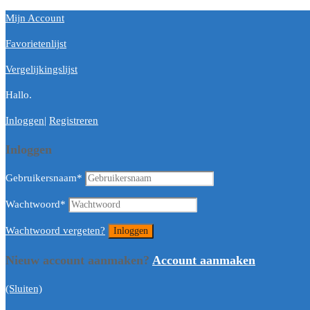
Mijn Account
Favorietenlijst
Vergelijkingslijst
Hallo.
Inloggen
|
Registreren
Inloggen
Gebruikersnaam
*
Wachtwoord
*
Wachtwoord vergeten?
Nieuw account aanmaken?
Account aanmaken
(Sluiten)