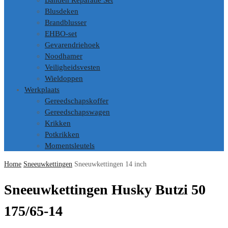
Banden Reparatie Set
Blusdeken
Brandblusser
EHBO-set
Gevarendriehoek
Noodhamer
Veiligheidsvesten
Wieldoppen
Werkplaats
Gereedschapskoffer
Gereedschapswagen
Krikken
Potkrikken
Momentsleutels
Home
Sneeuwkettingen
Sneeuwkettingen 14 inch
Sneeuwkettingen Husky Butzi 50
175/65-14