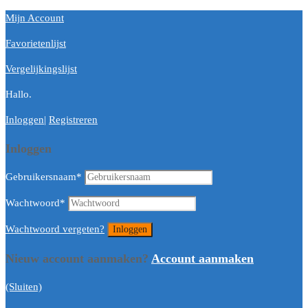
Mijn Account
Favorietenlijst
Vergelijkingslijst
Hallo.
Inloggen
|
Registreren
Inloggen
Gebruikersnaam
*
Wachtwoord
*
Wachtwoord vergeten?
Nieuw account aanmaken?
Account aanmaken
(Sluiten)