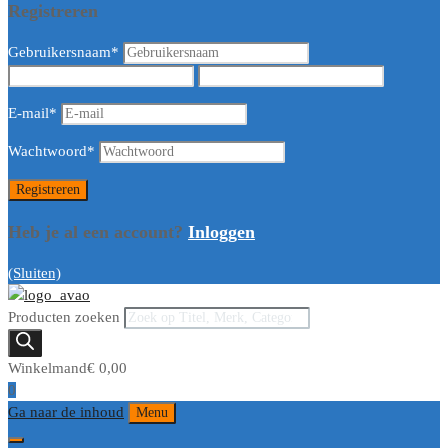
Registreren
Gebruikersnaam
*
E-mail
*
Wachtwoord
*
Heb je al een account?
Inloggen
(Sluiten)
Producten zoeken
Winkelmand
€
0,00
0
Ga naar de inhoud
Menu