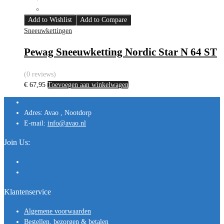
Add to Wishlist
Add to Compare
Sneeuwkettingen
Pewag Sneeuwketting Nordic Star N 64 ST
(0 reviews)
€
67,95
Toevoegen aan winkelwagen
Adres:
Avao , Nootdorp
E-mail:
info@avao.nl
Join Us:
Klantenservice
Algemene voorwaarden
Bestellen, bezorgen & betalen