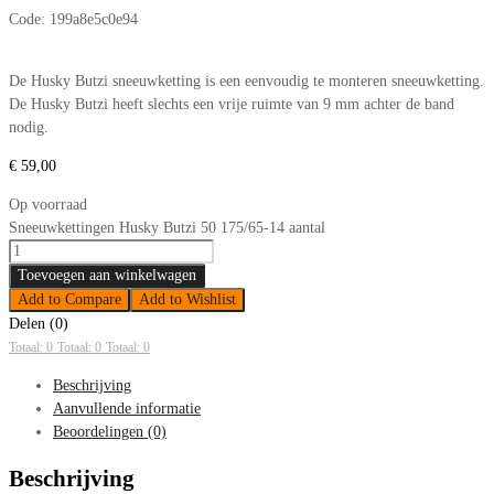
Code:
199a8e5c0e94
De Husky Butzi sneeuwketting is een eenvoudig te monteren sneeuwketting.
De Husky Butzi heeft slechts een vrije ruimte van 9 mm achter de band
nodig.
€
59,00
Op voorraad
Sneeuwkettingen Husky Butzi 50 175/65-14 aantal
Toevoegen aan winkelwagen
Add to Compare
Add to Wishlist
Delen (0)
Totaal: 0
Totaal: 0
Totaal: 0
Beschrijving
Aanvullende informatie
Beoordelingen (0)
Beschrijving