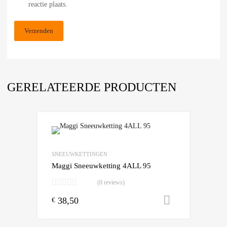
reactie plaats.
GERELATEERDE PRODUCTEN
Add to Wishlist
Add to Compare
SNEEUWKETTINGEN
Maggi Sneeuwketting 4ALL 95
(0 reviews)
38,50
Toevoegen
€