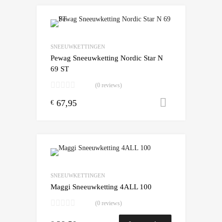
Add to Wishlist
Add to Compare
SNEEUWKETTINGEN
Pewag Sneeuwketting Nordic Star N
69 ST
(0 reviews)
67,95
Toevoegen
€
Add to Wishlist
Add to Compare
SNEEUWKETTINGEN
Maggi Sneeuwketting 4ALL 100
(0 reviews)