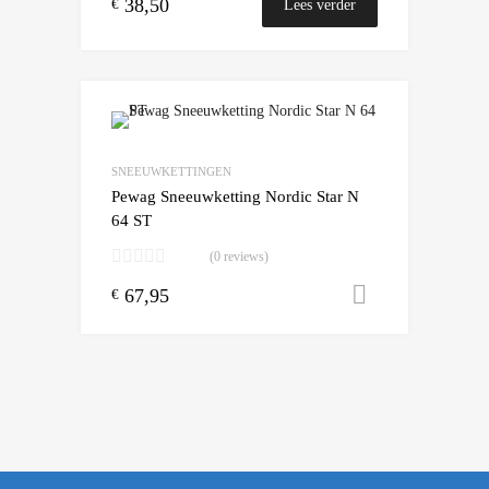
38,50
€
Lees verder
Add to Wishlist
Add to Compare
SNEEUWKETTINGEN
Pewag Sneeuwketting Nordic Star N
64 ST
(0 reviews)
67,95
Toevoegen
€