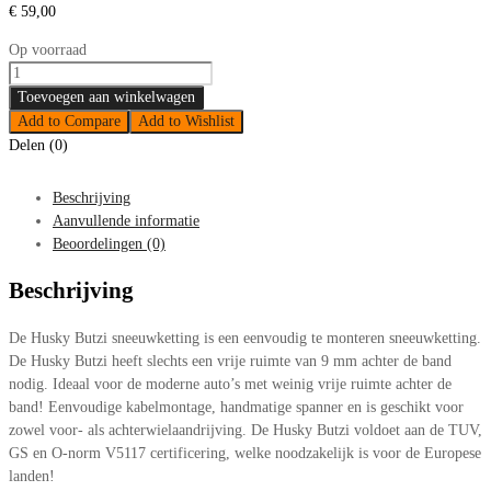
€
59,00
Op voorraad
Sneeuwkettingen
Husky
Toevoegen aan winkelwagen
Butzi
Add to Compare
Add to Wishlist
60
Delen (0)
215/40-
16
Beschrijving
aantal
Aanvullende informatie
Beoordelingen (0)
Beschrijving
De Husky Butzi sneeuwketting is een eenvoudig te monteren sneeuwketting.
De Husky Butzi heeft slechts een vrije ruimte van 9 mm achter de band
nodig. Ideaal voor de moderne auto’s met weinig vrije ruimte achter de
band! Eenvoudige kabelmontage, handmatige spanner en is geschikt voor
zowel voor- als achterwielaandrijving. De Husky Butzi voldoet aan de TUV,
GS en O-norm V5117 certificering, welke noodzakelijk is voor de Europese
landen!