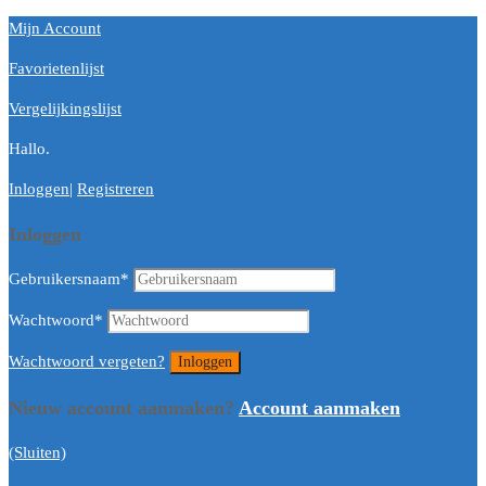
Mijn Account
Favorietenlijst
Vergelijkingslijst
Hallo.
Inloggen
|
Registreren
Inloggen
Gebruikersnaam
*
Wachtwoord
*
Wachtwoord vergeten?
Nieuw account aanmaken?
Account aanmaken
(Sluiten)