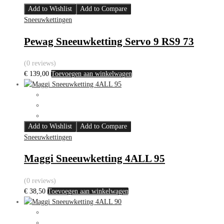
Add to Wishlist
Add to Compare
Sneeuwkettingen
Pewag Sneeuwketting Servo 9 RS9 73
(0 reviews)
€
139,00
Toevoegen aan winkelwagen
Add to Wishlist
Add to Compare
Sneeuwkettingen
Maggi Sneeuwketting 4ALL 95
(0 reviews)
€
38,50
Toevoegen aan winkelwagen