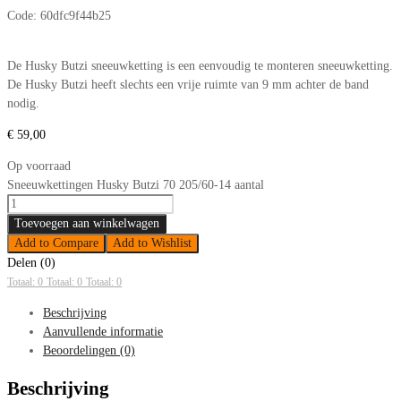
Code:
60dfc9f44b25
De Husky Butzi sneeuwketting is een eenvoudig te monteren sneeuwketting.
De Husky Butzi heeft slechts een vrije ruimte van 9 mm achter de band
nodig.
€
59,00
Op voorraad
Sneeuwkettingen Husky Butzi 70 205/60-14 aantal
Toevoegen aan winkelwagen
Add to Compare
Add to Wishlist
Delen (0)
Totaal: 0
Totaal: 0
Totaal: 0
Beschrijving
Aanvullende informatie
Beoordelingen (0)
Beschrijving