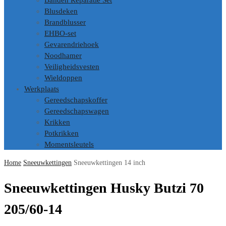
Banden Reparatie Set
Blusdeken
Brandblusser
EHBO-set
Gevarendriehoek
Noodhamer
Veiligheidsvesten
Wieldoppen
Werkplaats
Gereedschapskoffer
Gereedschapswagen
Krikken
Potkrikken
Momentsleutels
Home
Sneeuwkettingen
Sneeuwkettingen 14 inch
Sneeuwkettingen Husky Butzi 70
205/60-14