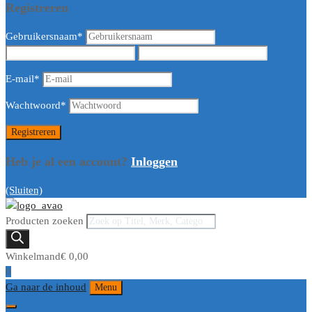
Registreren
Gebruikersnaam
*
E-mail
*
Wachtwoord
*
Heb je al een account?
Inloggen
(Sluiten)
Producten zoeken
Winkelmand
€
0,00
0
Ga naar de inhoud
Menu