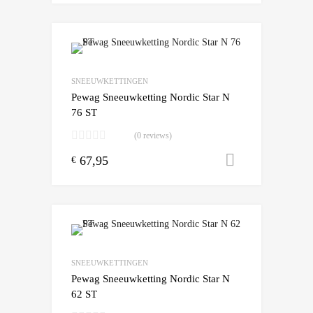
Add to Wishlist
Add to Compare
SNEEUWKETTINGEN
Pewag Sneeuwketting Nordic Star N
76 ST
(0 reviews)
67,95
Toevoegen
€
Add to Wishlist
Add to Compare
SNEEUWKETTINGEN
Pewag Sneeuwketting Nordic Star N
62 ST