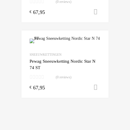
(0 reviews)
67,95
Toevoegen
€
Add to Wishlist
Add to Compare
SNEEUWKETTINGEN
Pewag Sneeuwketting Nordic Star N
74 ST
(0 reviews)
67,95
Toevoegen
€