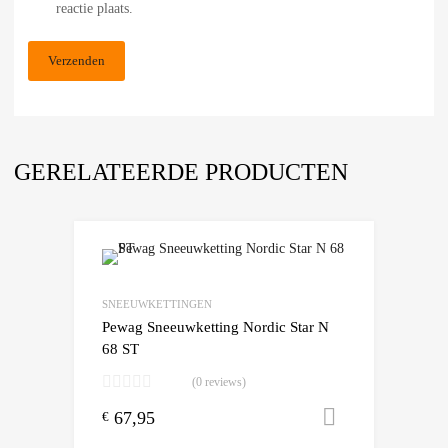
reactie plaats.
GERELATEERDE PRODUCTEN
Add to Wishlist
Add to Compare
SNEEUWKETTINGEN
Pewag Sneeuwketting Nordic Star N
68 ST
(0 reviews)
67,95
Toevoegen
€