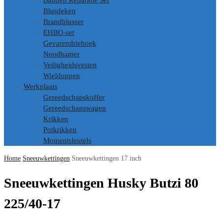
Banden Reparatie Set
Blusdeken
Brandblusser
EHBO-set
Gevarendriehoek
Noodhamer
Veiligheidsvesten
Wieldoppen
Werkplaats
Gereedschapskoffer
Gereedschapswagen
Krikken
Potkrikken
Momentsleutels
Home
Sneeuwkettingen
Sneeuwkettingen 17 inch
Sneeuwkettingen Husky Butzi 80
225/40-17