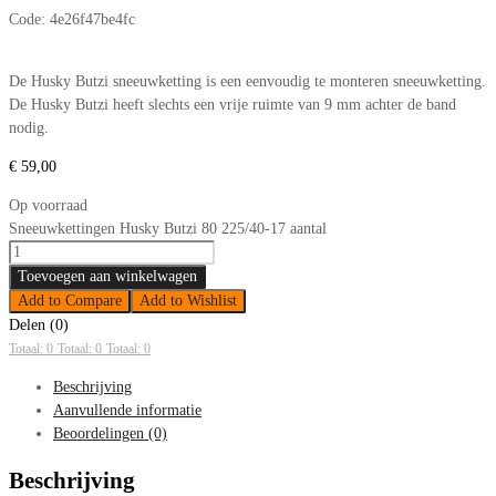
Code:
4e26f47be4fc
De Husky Butzi sneeuwketting is een eenvoudig te monteren sneeuwketting.
De Husky Butzi heeft slechts een vrije ruimte van 9 mm achter de band
nodig.
€
59,00
Op voorraad
Sneeuwkettingen Husky Butzi 80 225/40-17 aantal
Toevoegen aan winkelwagen
Add to Compare
Add to Wishlist
Delen (0)
Totaal: 0
Totaal: 0
Totaal: 0
Beschrijving
Aanvullende informatie
Beoordelingen (0)
Beschrijving