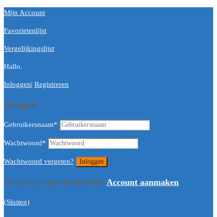
Mijn Account
Favorietenlijst
Vergelijkingslijst
Hallo.
Inloggen
|
Registreren
Inloggen
Gebruikersnaam
*
Wachtwoord
*
Wachtwoord vergeten?
Nieuw account aanmaken?
Account aanmaken
(Sluiten)