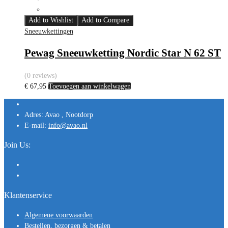
Add to Wishlist
Add to Compare
Sneeuwkettingen
Pewag Sneeuwketting Nordic Star N 62 ST
(0 reviews)
€
67,95
Toevoegen aan winkelwagen
Adres:
Avao , Nootdorp
E-mail:
info@avao.nl
Join Us:
Klantenservice
Algemene voorwaarden
Bestellen, bezorgen & betalen