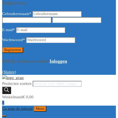
Registreren
Gebruikersnaam
*
E-mail
*
Wachtwoord
*
Heb je al een account?
Inloggen
(Sluiten)
Producten zoeken
Winkelmand
€
0,00
0
Ga naar de inhoud
Menu