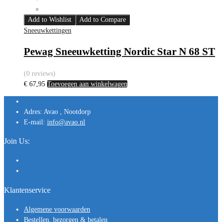
Add to Wishlist
Add to Compare
Sneeuwkettingen
Pewag Sneeuwketting Nordic Star N 68 ST
(0 reviews)
€
67,95
Toevoegen aan winkelwagen
Adres:
Avao , Nootdorp
E-mail:
info@avao.nl
Join Us:
Klantenservice
Algemene voorwaarden
Bestellen, bezorgen & betalen