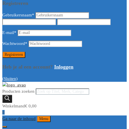
Registreren
Gebruikersnaam
*
E-mail
*
Wachtwoord
*
Heb je al een account?
Inloggen
(Sluiten)
Producten zoeken
Winkelmand
€
0,00
0
Ga naar de inhoud
Menu