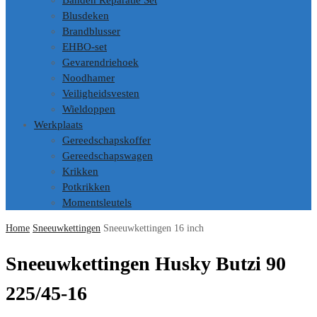
Banden Reparatie Set
Blusdeken
Brandblusser
EHBO-set
Gevarendriehoek
Noodhamer
Veiligheidsvesten
Wieldoppen
Werkplaats
Gereedschapskoffer
Gereedschapswagen
Krikken
Potkrikken
Momentsleutels
Home
Sneeuwkettingen
Sneeuwkettingen 16 inch
Sneeuwkettingen Husky Butzi 90
225/45-16