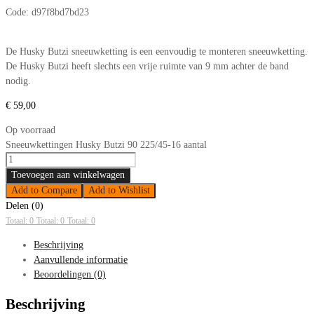
Code:
d97f8bd7bd23
De Husky Butzi sneeuwketting is een eenvoudig te monteren sneeuwketting.
De Husky Butzi heeft slechts een vrije ruimte van 9 mm achter de band
nodig.
€
59,00
Op voorraad
Sneeuwkettingen Husky Butzi 90 225/45-16 aantal
Toevoegen aan winkelwagen
Add to Compare
Add to Wishlist
Delen (0)
Totaal: 0
Totaal: 0
Totaal: 0
Beschrijving
Aanvullende informatie
Beoordelingen (0)
Beschrijving