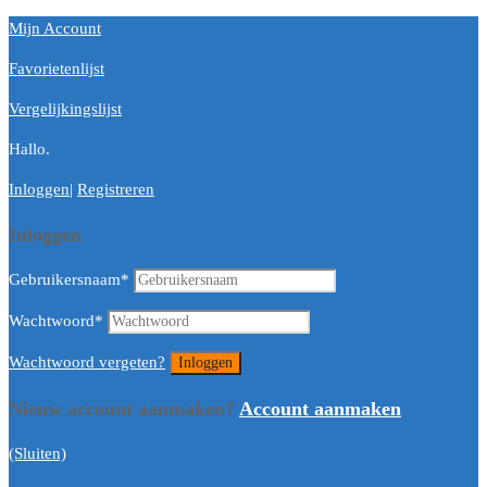
Mijn Account
Favorietenlijst
Vergelijkingslijst
Hallo.
Inloggen
|
Registreren
Inloggen
Gebruikersnaam
*
Wachtwoord
*
Wachtwoord vergeten?
Nieuw account aanmaken?
Account aanmaken
(Sluiten)