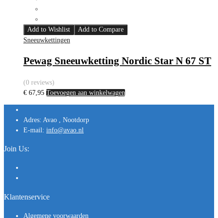
Add to Wishlist
Add to Compare
Sneeuwkettingen
Pewag Sneeuwketting Nordic Star N 67 ST
(0 reviews)
€
67,95
Toevoegen aan winkelwagen
Adres:
Avao , Nootdorp
E-mail:
info@avao.nl
Join Us:
Klantenservice
Algemene voorwaarden