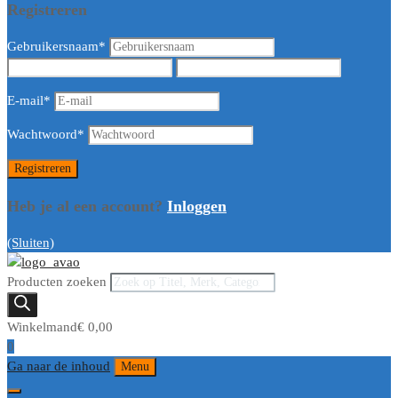
Registreren
Gebruikersnaam
*
E-mail
*
Wachtwoord
*
Heb je al een account?
Inloggen
(Sluiten)
Producten zoeken
Winkelmand
€
0,00
0
Ga naar de inhoud
Menu