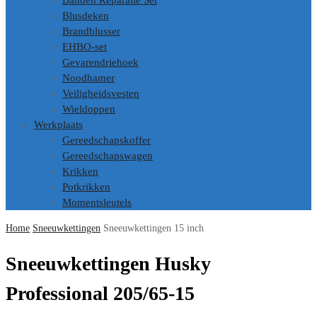
Banden Reparatie Set
Blusdeken
Brandblusser
EHBO-set
Gevarendriehoek
Noodhamer
Veiligheidsvesten
Wieldoppen
Werkplaats
Gereedschapskoffer
Gereedschapswagen
Krikken
Potkrikken
Momentsleutels
Home
Sneeuwkettingen
Sneeuwkettingen 15 inch
Sneeuwkettingen Husky
Professional 205/65-15