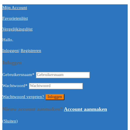
Mijn Account
Favorietenlijst
Vergelijkingslijst
Hallo.
Inloggen
|
Registreren
Inloggen
Gebruikersnaam
*
Wachtwoord
*
Wachtwoord vergeten?
Nieuw account aanmaken?
Account aanmaken
(Sluiten)