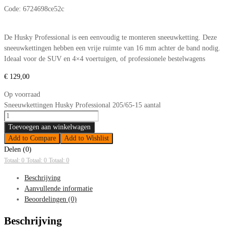
Code:
6724698ce52c
De Husky Professional is een eenvoudig te monteren sneeuwketting. Deze
sneeuwkettingen hebben een vrije ruimte van 16 mm achter de band nodig.
Ideaal voor de SUV en 4×4 voertuigen, of professionele bestelwagens
€
129,00
Op voorraad
Sneeuwkettingen Husky Professional 205/65-15 aantal
Toevoegen aan winkelwagen
Add to Compare
Add to Wishlist
Delen (0)
Totaal: 0
Totaal: 0
Totaal: 0
Beschrijving
Aanvullende informatie
Beoordelingen (0)
Beschrijving