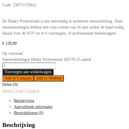
Code:
239771729fe2
De Husky Professional is een eenvoudig te monteren sneeuwketting. Deze
sneeuwkettingen hebben een vrije ruimte van 16 mm achter de band nodig.
Ideaal voor de SUV en 4×4 voertuigen, of professionele bestelwagens
€
129,00
Op voorraad
Sneeuwkettingen Husky Professional 205/70-15 aantal
Toevoegen aan winkelwagen
Add to Compare
Add to Wishlist
Delen (0)
Totaal: 0
Totaal: 0
Totaal: 0
Beschrijving
Aanvullende informatie
Beoordelingen (0)
Beschrijving