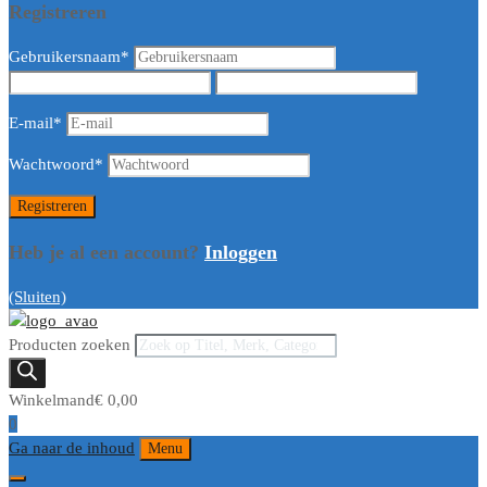
Registreren
Gebruikersnaam
*
E-mail
*
Wachtwoord
*
Heb je al een account?
Inloggen
(Sluiten)
Producten zoeken
Winkelmand
€
0,00
0
Ga naar de inhoud
Menu