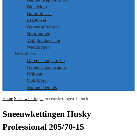
Banden Reparatie Set
Blusdeken
Brandblusser
EHBO-set
Gevarendriehoek
Noodhamer
Veiligheidsvesten
Wieldoppen
Werkplaats
Gereedschapskoffer
Gereedschapswagen
Krikken
Potkrikken
Momentsleutels
Home
Sneeuwkettingen
Sneeuwkettingen 15 inch
Sneeuwkettingen Husky
Professional 205/70-15