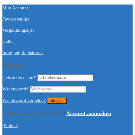
Mijn Account
Favorietenlijst
Vergelijkingslijst
Hallo.
Inloggen
|
Registreren
Inloggen
Gebruikersnaam
*
Wachtwoord
*
Wachtwoord vergeten?
Nieuw account aanmaken?
Account aanmaken
(Sluiten)