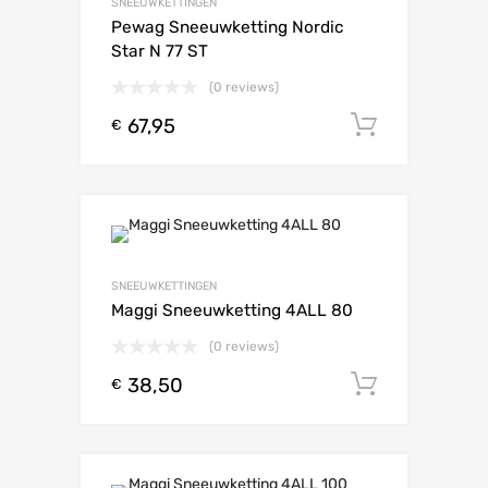
SNEEUWKETTINGEN
Pewag Sneeuwketting Nordic
Star N 77 ST
(0 reviews)
67,95
Toevoeg
€
SNEEUWKETTINGEN
Maggi Sneeuwketting 4ALL 80
(0 reviews)
38,50
Toevoeg
€