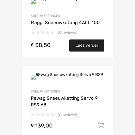
SNEEUWKETTINGEN
Maggi Sneeuwketting 4ALL 100
(0 reviews)
38,50
€
Lees verder
SNEEUWKETTINGEN
Pewag Sneeuwketting Servo 9
RS9 68
(0 reviews)
139,00
Toevoeg
€