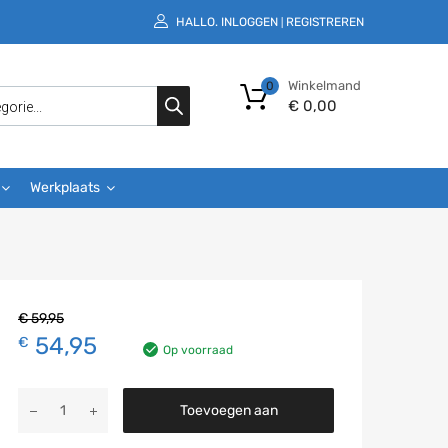
HALLO.
INLOGGEN
REGISTREREN
|
Winkelmand
0
€
0,00
Werkplaats
€
59,95
54,95
€
Op voorraad
Toevoegen aan