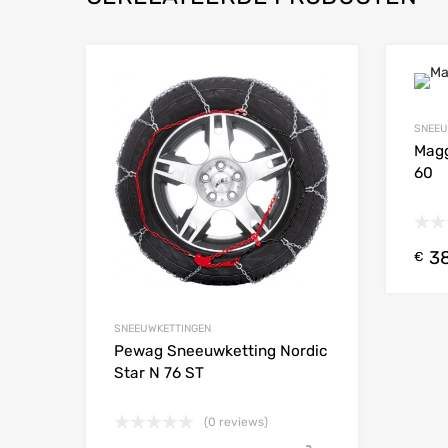
Add to Wishlist
SNEEU
Add to
Magg
60
38
€
SNEEUWKETTINGEN
Pewag Sneeuwketting Nordic
Star N 76 ST
(0 reviews)