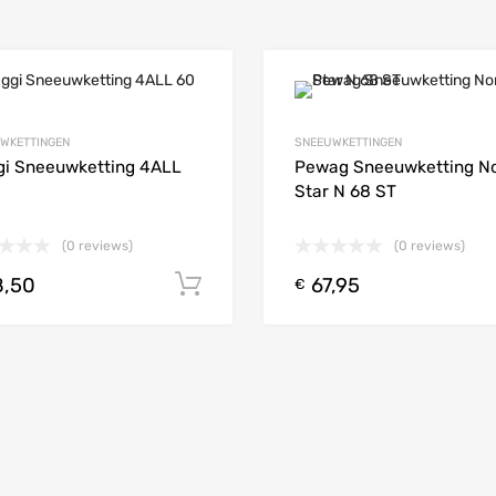
Add to Wishlist
WKETTINGEN
SNEEUWKETTINGEN
 Compare
Add to Compare
i Sneeuwketting 4ALL
Pewag Sneeuwketting No
Star N 68 ST
(0 reviews)
(0 reviews)
,50
67,95
Toevoegen aan winkelwagen
€