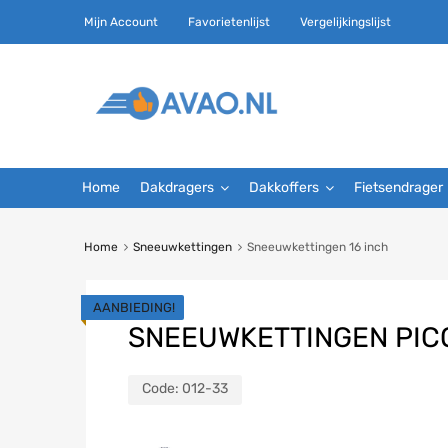
Mijn Account
Favorietenlijst
Vergelijkingslijst
Home
Dakdragers
Dakkoffers
Fietsendrager
Home
Sneeuwkettingen
Sneeuwkettingen 16 inch
AANBIEDING!
SNEEUWKETTINGEN PICO
Code:
012-33